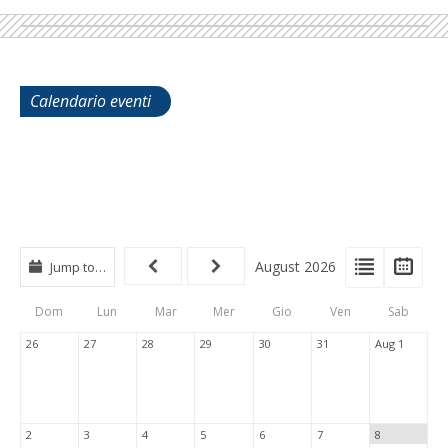
Calendario eventi
View
View
Vie
August 2026
Jump to…
Events
Eve
Type
List
Cal
Dom
Lun
Mar
Mer
Gio
Ven
Sab
Tabs
26
27
28
29
30
31
Aug 1
2
3
4
5
6
7
8