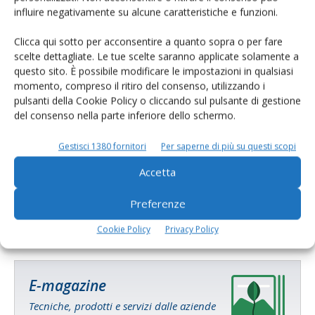
Catalogo Aziende e Prodotti
influire negativamente su alcune caratteristiche e funzioni.
Un modo semplice per cercare un’azienda o un
Clicca qui sotto per acconsentire a quanto sopra o per fare
prodotto!
scelte dettagliate. Le tue scelte saranno applicate solamente a
questo sito. È possibile modificare le impostazioni in qualsiasi
Cerca adesso
momento, compreso il ritiro del consenso, utilizzando i
pulsanti della Cookie Policy o cliccando sul pulsante di gestione
del consenso nella parte inferiore dello schermo.
Gestisci 1380 fornitori
Per saperne di più su questi scopi
L'esperto risponde
Accetta
I consigli di Terra e Vita agli agricoltori
Preferenze
Cerca adesso
Cookie Policy
Privacy Policy
E-magazine
Tecniche, prodotti e servizi dalle aziende