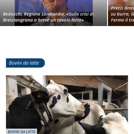
Prezzi Bmt
Beduschi, Regione Lombardia: «Sulla crisi di
su burro, 
Bresciangrana a breve un tavolo latte»
Fermo il tr
Bovini da latte
BOVINI DA LATTE