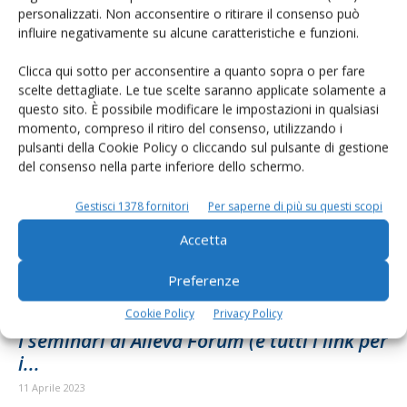
video)...
personalizzati. Non acconsentire o ritirare il consenso può
influire negativamente su alcune caratteristiche e funzioni.
11 Aprile 2023
I seminari di Alleva Forum svoltisi nella sala gialla (qui la sintesi del
Clicca qui sotto per acconsentire a quanto sopra o per fare
moderatore Giorgio Setti) si sono concentrati su questioni
scelte dettagliate. Le tue scelte saranno applicate solamente a
economiche e di...
questo sito. È possibile modificare le impostazioni in qualsiasi
momento, compreso il ritiro del consenso, utilizzando i
pulsanti della Cookie Policy o cliccando sul pulsante di gestione
del consenso nella parte inferiore dello schermo.
Gestisci 1378 fornitori
Per saperne di più su questi scopi
Accetta
Preferenze
ALLEVA NEWS
Cookie Policy
Privacy Policy
I seminari di Alleva Forum (e tutti i link per
i...
11 Aprile 2023