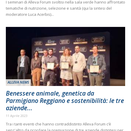
I seminari di Alleva Forum svoltisi nella sala verde hanno affrontato
tematiche di nutrizione, selezione e sanità (qui la sintesi del
moderatore Luca Acerbis)...
ALLEVA NEWS
Benessere animale, genetica da
Parmigiano Reggiano e sostenibilità: le tre
aziende...
11 Aprile 2023
Tra i tanti eventi che hanno contraddistinto Alleva Forum c’è
senz'altro da ricordare la premiazione di tre aziende distintesi per