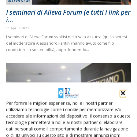
ALLEVA NEWS
I seminari di Alleva Forum (e tutti i link per
i...
11 Aprile 2023
I seminari di Alleva Forum svoltisi nella sala azzurra (qui la sintesi
del moderatore Alessandro Fantini) hanno avuto come filo
conduttore la sostenibilità, approfondendo...
Per fornire le migliori esperienze, noi e i nostri partner
utilizziamo tecnologie come i cookie per memorizzare e/o
accedere alle informazioni del dispositivo. Il consenso a queste
ALLEVA NEWS
tecnologie permetterà a noi e ai nostri partner di elaborare
dati personali come il comportamento durante la navigazione
I seminari di Alleva Forum (e tutti link per i
o gli ID univoci su questo sito e di mostrare annunci (non)