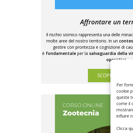
Affrontare un te
Il rischio sismico rappresenta una delle minacc
molte aree del nostro territorio. In un
contes
gestire con prontezza e cognizione di ca
è
fondamentale
per la
salvaguardia della v
operativa
.
SCOPRI IL COR
Per forni
cookie p
queste t
come il 
mostrare
influire
Clicca q