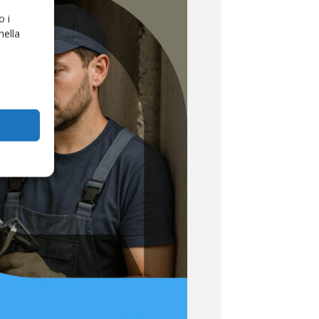
o i
nella