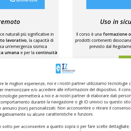
rremoto
Uso in sic
e naturali più significative in
Il corso è una
formazione o
to lavorativo
, la capacità di
prodotti contenenti diisocian
usa un’emergenza sismica
previsto dal Regolame
ita umana
e per la
continuità
S
SO
re le migliori esperienze, noi e i nostri partner utilizziamo tecnologie
er memorizzare e/o accedere alle informazioni del dispositivo. Il con
ecnologie permetterà a noi e ai nostri partner di elaborare dati person
comportamento durante la navigazione o gli ID univoci su questo sito 
 annunci (non) personalizzati. Non acconsentire o ritirare il consens
 negativamente su alcune caratteristiche e funzioni.
ui sotto per acconsentire a quanto sopra o per fare scelte dettagliate.