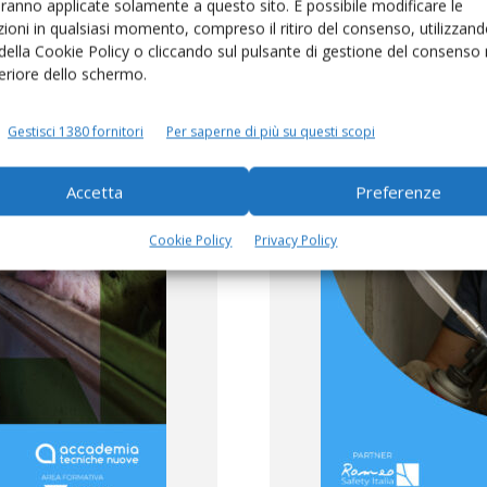
aranno applicate solamente a questo sito. È possibile modificare le
ioni in qualsiasi momento, compreso il ritiro del consenso, utilizzand
 della Cookie Policy o cliccando sul pulsante di gestione del consenso 
feriore dello schermo.
Gestisci 1380 fornitori
Per saperne di più su questi scopi
Accetta
Preferenze
Cookie Policy
Privacy Policy