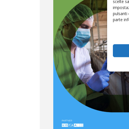
scelte s
impostaz
pulsanti
parte in