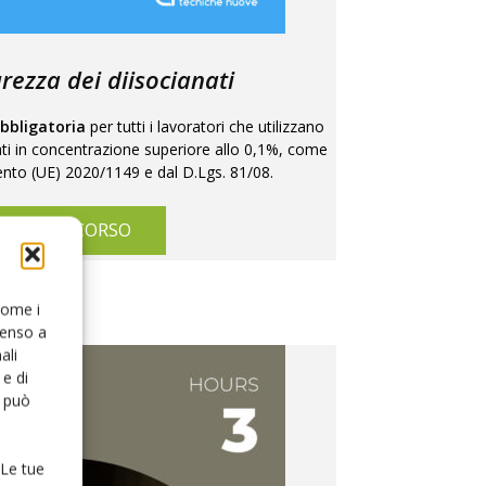
urezza dei diisocianati
bbligatoria
per tutti i lavoratori che utilizzano
ati in concentrazione superiore allo 0,1%, come
nto (UE) 2020/1149 e dal D.Lgs. 81/08.
COPRI IL CORSO
 come i
senso a
ali
e di
o può
 Le tue