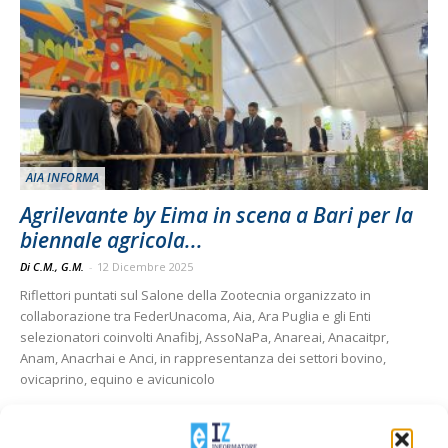
AIA INFORMA
Agrilevante by Eima in scena a Bari per la
biennale agricola...
Di C.M., G.M.
-
12 Dicembre 2025
Riflettori puntati sul Salone della Zootecnia organizzato in
collaborazione tra FederUnacoma, Aia, Ara Puglia e gli Enti
selezionatori coinvolti Anafibj, AssoNaPa, Anareai, Anacaitpr,
Anam, Anacrhai e Anci, in rappresentanza dei settori bovino,
ovicaprino, equino e avicunicolo