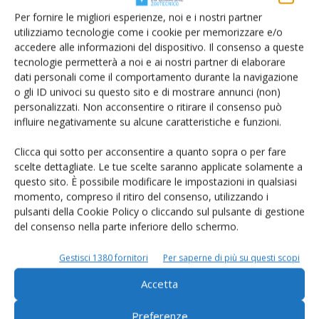
Per fornire le migliori esperienze, noi e i nostri partner
utilizziamo tecnologie come i cookie per memorizzare e/o
accedere alle informazioni del dispositivo. Il consenso a queste
tecnologie permetterà a noi e ai nostri partner di elaborare
dati personali come il comportamento durante la navigazione
o gli ID univoci su questo sito e di mostrare annunci (non)
personalizzati. Non acconsentire o ritirare il consenso può
AIA INFORMA
influire negativamente su alcune caratteristiche e funzioni.
L’uso di sensori e genetica nella stalla per
Clicca qui sotto per acconsentire a quanto sopra o per fare
la resilienza dei...
scelte dettagliate. Le tue scelte saranno applicate solamente a
Di Caterina Melilli e Camillo Mammarella
-
19 Novembre 2025
questo sito. È possibile modificare le impostazioni in qualsiasi
momento, compreso il ritiro del consenso, utilizzando i
il progetto nell'autunno 2025 si è concluso e ha vissuto il suo
pulsanti della Cookie Policy o cliccando sul pulsante di gestione
momento divulgativo in un convegno che si è svolto il 2 ottobre
del consenso nella parte inferiore dello schermo.
scorso, a Giardini Naxos (Messina)
Gestisci 1380 fornitori
Per saperne di più su questi scopi
Accetta
Preferenze