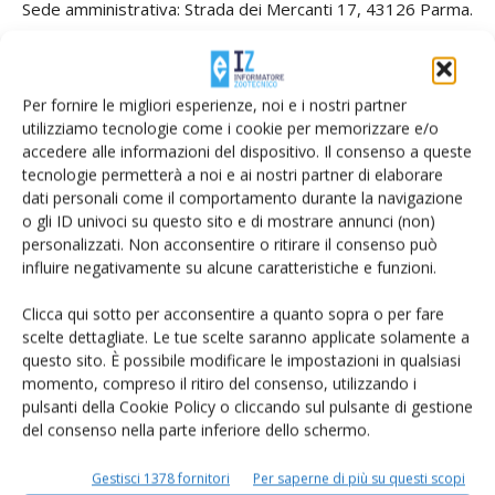
Sede amministrativa: Strada dei Mercanti 17, 43126 Parma.
info@cainutrizione.it
;
www.cainutrizione.it
;
0521.928233.
Per fornire le migliori esperienze, noi e i nostri partner
utilizziamo tecnologie come i cookie per memorizzare e/o
TAG
Cai Nutrizione
accedere alle informazioni del dispositivo. Il consenso a queste
tecnologie permetterà a noi e ai nostri partner di elaborare
dati personali come il comportamento durante la navigazione
o gli ID univoci su questo sito e di mostrare annunci (non)
personalizzati. Non acconsentire o ritirare il consenso può
Facebook
Twitter
influire negativamente su alcune caratteristiche e funzioni.
Clicca qui sotto per acconsentire a quanto sopra o per fare
scelte dettagliate. Le tue scelte saranno applicate solamente a
Articoli correlati
questo sito. È possibile modificare le impostazioni in qualsiasi
momento, compreso il ritiro del consenso, utilizzando i
Nicola Bertinelli nuovo presidente di Cai
pulsanti della Cookie Policy o cliccando sul pulsante di gestione
Nutrizione
del consenso nella parte inferiore dello schermo.
Gestisci 1378 fornitori
Per saperne di più su questi scopi