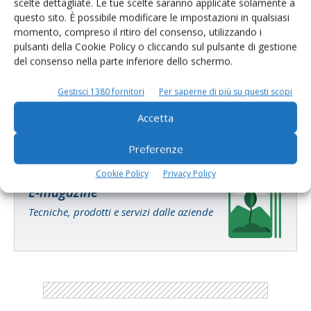
scelte dettagliate. Le tue scelte saranno applicate solamente a
questo sito. È possibile modificare le impostazioni in qualsiasi
SOSTENIBILITÀ
8 Luglio 2021
momento, compreso il ritiro del consenso, utilizzando i
pulsanti della Cookie Policy o cliccando sul pulsante di gestione
Più benessere animale e meno
del consenso nella parte inferiore dello schermo.
impatto ambientale
Gestisci 1380 fornitori
Per saperne di più su questi scopi
Il ruolo della Rete Rurale Nazionale istituita dal Mipaaf per vincere
le grandi sfide a cui è chiamata la zootecnia italiana
Accetta
Di
Tommaso Ranerelli
Preferenze
Cookie Policy
Privacy Policy
E-magazine
Tecniche, prodotti e servizi dalle aziende