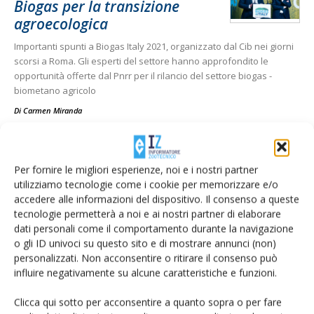
Biogas per la transizione
agroecologica
Importanti spunti a Biogas Italy 2021, organizzato dal Cib nei giorni
scorsi a Roma. Gli esperti del settore hanno approfondito le
opportunità offerte dal Pnrr per il rilancio del settore biogas -
biometano agricolo
Di
Carmen Miranda
SOSTENIBILITÀ
8 Settembre 2021
Per fornire le migliori esperienze, noi e i nostri partner
Agriumbria, una “anteprima”
utilizziamo tecnologie come i cookie per memorizzare e/o
accedere alle informazioni del dispositivo. Il consenso a queste
nel segno della zootecnia
tecnologie permetterà a noi e ai nostri partner di elaborare
sostenibile
dati personali come il comportamento durante la navigazione
o gli ID univoci su questo sito e di mostrare annunci (non)
Dal 17 al 19 settembre 2021 ad Umbriafiere riparte la "mostra
personalizzati. Non acconsentire o ritirare il consenso può
nazionale agricoltura zootecnia alimentazione" con le ultime novità
influire negativamente su alcune caratteristiche e funzioni.
del settore
Di
Laura Saggio
Clicca qui sotto per acconsentire a quanto sopra o per fare