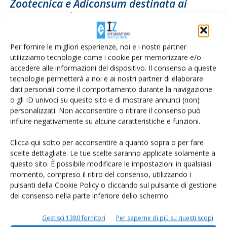
Zootecnica e Adiconsum destinata ai
consumatori...
Di
Giorgio Setti
30 Aprile 2020
Per fornire le migliori esperienze, noi e i nostri partner
utilizziamo tecnologie come i cookie per memorizzare e/o
accedere alle informazioni del dispositivo. Il consenso a queste
tecnologie permetterà a noi e ai nostri partner di elaborare
dati personali come il comportamento durante la navigazione
o gli ID univoci su questo sito e di mostrare annunci (non)
personalizzati. Non acconsentire o ritirare il consenso può
influire negativamente su alcune caratteristiche e funzioni.
Clicca qui sotto per acconsentire a quanto sopra o per fare
scelte dettagliate. Le tue scelte saranno applicate solamente a
Parmigiano Reggiano, il 2019 anno record
questo sito. È possibile modificare le impostazioni in qualsiasi
momento, compreso il ritiro del consenso, utilizzando i
per valore alla produzione e...
pulsanti della Cookie Policy o cliccando sul pulsante di gestione
Di
Orlando Fortunato
30 Aprile 2020
del consenso nella parte inferiore dello schermo.
Gestisci 1380 fornitori
Per saperne di più su questi scopi