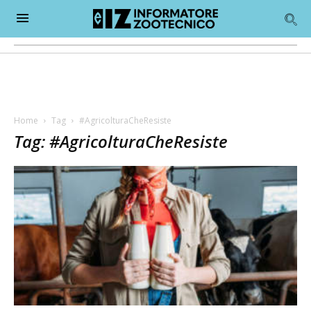
Home
Tag
#AgricolturaCheResiste
Tag: #AgricolturaCheResiste