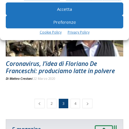
Accetta
Preferenze
Cookie Policy
Privacy Policy
Coronavirus, l’idea di Floriano De
Franceschi: produciamo latte in polvere
Di
Matteo Crestani
22 Marzo 2020
2
3
4