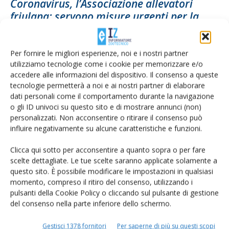
Coronavirus, l’Associazione allevatori
friulana: servono misure urgenti per la
zootecnia
Di
Giorgio Setti
25 Marzo 2020
Per fornire le migliori esperienze, noi e i nostri partner
utilizziamo tecnologie come i cookie per memorizzare e/o
accedere alle informazioni del dispositivo. Il consenso a queste
tecnologie permetterà a noi e ai nostri partner di elaborare
dati personali come il comportamento durante la navigazione
o gli ID univoci su questo sito e di mostrare annunci (non)
personalizzati. Non acconsentire o ritirare il consenso può
influire negativamente su alcune caratteristiche e funzioni.
Clicca qui sotto per acconsentire a quanto sopra o per fare
scelte dettagliate. Le tue scelte saranno applicate solamente a
questo sito. È possibile modificare le impostazioni in qualsiasi
Prandini, Coldiretti: «Un incentivo a chi
momento, compreso il ritiro del consenso, utilizzando i
riduce del 3% la produzione...
pulsanti della Cookie Policy o cliccando sul pulsante di gestione
del consenso nella parte inferiore dello schermo.
Di
Francesca Baccino
23 Marzo 2020
Gestisci 1378 fornitori
Per saperne di più su questi scopi