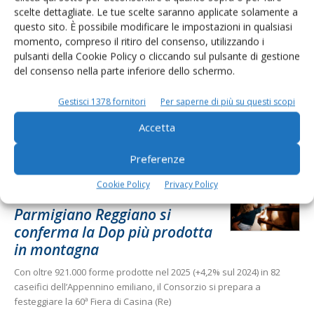
scelte dettagliate. Le tue scelte saranno applicate solamente a
Cerca adesso
questo sito. È possibile modificare le impostazioni in qualsiasi
momento, compreso il ritiro del consenso, utilizzando i
pulsanti della Cookie Policy o cliccando sul pulsante di gestione
del consenso nella parte inferiore dello schermo.
Gestisci 1378 fornitori
Per saperne di più su questi scopi
Accetta
Preferenze
Cookie Policy
Privacy Policy
FEATURED
22 Luglio 2026
Parmigiano Reggiano si
conferma la Dop più prodotta
in montagna
Con oltre 921.000 forme prodotte nel 2025 (+4,2% sul 2024) in 82
caseifici dell’Appennino emiliano, il Consorzio si prepara a
festeggiare la 60ª Fiera di Casina (Re)