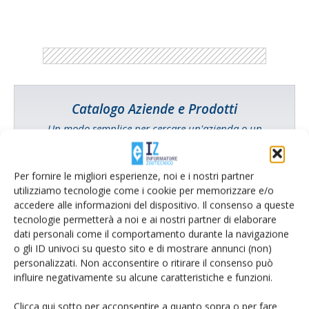
Catalogo Aziende e Prodotti
Un modo semplice per cercare un'azienda o un
prodotto!
Cerca adesso
Per fornire le migliori esperienze, noi e i nostri partner
utilizziamo tecnologie come i cookie per memorizzare e/o
accedere alle informazioni del dispositivo. Il consenso a queste
tecnologie permetterà a noi e ai nostri partner di elaborare
dati personali come il comportamento durante la navigazione
o gli ID univoci su questo sito e di mostrare annunci (non)
personalizzati. Non acconsentire o ritirare il consenso può
influire negativamente su alcune caratteristiche e funzioni.
L'Esperto risponde
I consigli di Terra e Vita agli agricoltori
Clicca qui sotto per acconsentire a quanto sopra o per fare