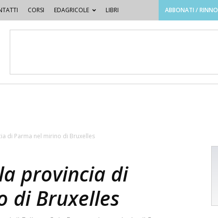
TATTI
CORSI
EDAGRICOLE
LIBRI
ABBONATI / RINN
ia di Parma nel mirino di Bruxelles
a provincia di
 di Bruxelles