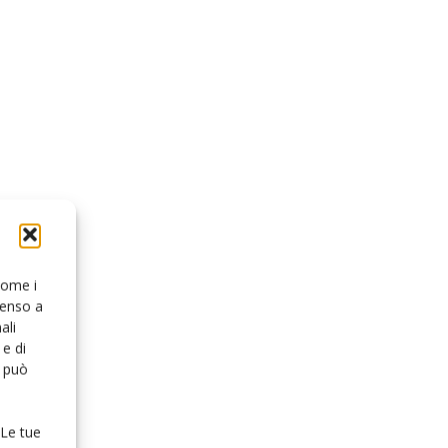
 come i
senso a
ali
e di
o può
 Le tue