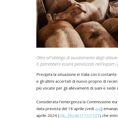
Oltre all'obbligo di svuotamento degli allevam
II, potrebbero essere penalizzati nell'export 
Precipita la situazione in Italia con il costant
e gli ultimi accertati di nuovo proprio di rece
più vocate per gli allevamenti di suini e sede d
Considerata l'emergenza la Commissione europea
data prevista del 18 aprile (vedi
qui
) emanan
apríle 2024 (
OJL_202401171ITTXT
) che entr