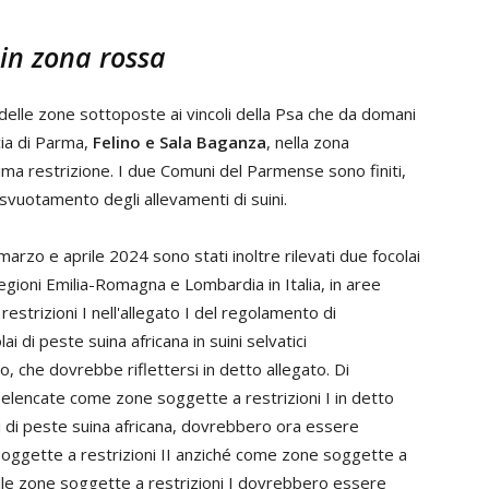
in zona rossa
 delle zone sottoposte ai vincoli della Psa che da domani
ia di Parma,
Felino e Sala Baganza
, nella zona
sima restrizione. I due Comuni del Parmense sono finiti,
 svuotamento degli allevamenti di suini.
rzo e aprile 2024 sono stati inoltre rilevati due focolai
e regioni Emilia-Romagna e Lombardia in Italia, in aree
trizioni I nell'allegato I del regolamento di
 di peste suina africana in suini selvatici
o, che dovrebbe riflettersi in detto allegato. Di
e elencate come zone soggette a restrizioni I in detto
ai di peste suina africana, dovrebbero ora essere
ggette a restrizioni II anziché come zone soggette a
 delle zone soggette a restrizioni I dovrebbero essere