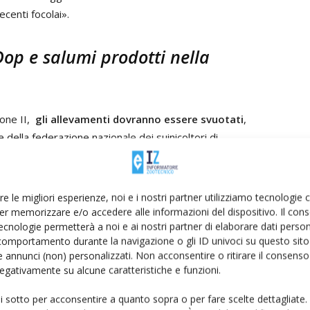
ecenti focolai».
Dop e salumi prodotti nella
ione II,
gli allevamenti dovranno essere svuotati
,
e della federazione nazionale dei suinicoltori di
erosi prosciuttifici.
iutti anche se riguardo all'export negli Stati Uniti, uno
re le migliori esperienze, noi e i nostri partner utilizziamo tecnologie
ria nazionale, dovrebbero essere autorizzati i prosciutti
er memorizzare e/o accedere alle informazioni del dispositivo. Il con
ecnologie permetterà a noi e ai nostri partner di elaborare dati person
he si fregiano del marchio Dop.
comportamento durante la navigazione o gli ID univoci su questo sito 
 annunci (non) personalizzati. Non acconsentire o ritirare il consens
port, potrebbero nascere per i prosciutti non Dop e per i
 negativamente su alcune caratteristiche e funzioni.
soggette a massima restrizione.
ui sotto per acconsentire a quanto sopra o per fare scelte dettagliate.