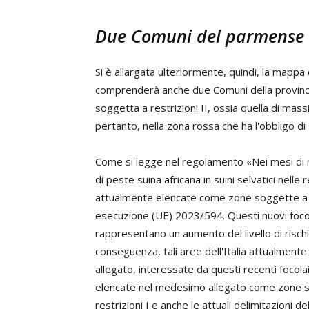
Due Comuni del parmense 
Si è allargata ulteriormente, quindi, la mappa
comprenderà anche due Comuni della provinc
soggetta a restrizioni II, ossia quella di mas
pertanto, nella zona rossa che ha l'obbligo di
Come si legge nel regolamento «Nei mesi di ma
di peste suina africana in suini selvatici nell
attualmente elencate come zone soggette a res
esecuzione (UE) 2023/594. Questi nuovi focolai
rappresentano un aumento del livello di rischi
conseguenza, tali aree dell'Italia attualment
allegato, interessate da questi recenti focol
elencate nel medesimo allegato come zone so
restrizioni I e anche le attuali delimitazioni