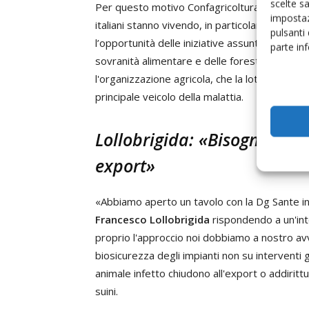
scelte s
Per questo motivo Confagricoltura «ha lanciato 
impostaz
italiani stanno vivendo, in particolare sul me
pulsanti
l’opportunità delle iniziative assunte, anche i
parte in
sovranità alimentare e delle foreste, Frances
l'organizzazione agricola, che la lotta alla Psa
principale veicolo della malattia.
Lollobrigida: «Bisogna che 
export»
«Abbiamo aperto un tavolo con la Dg Sante in E
Francesco Lollobrigida
rispondendo a un'in
proprio l'approccio noi dobbiamo a nostro av
biosicurezza degli impianti non su interventi 
animale infetto chiudono all'export o addirittu
suini.