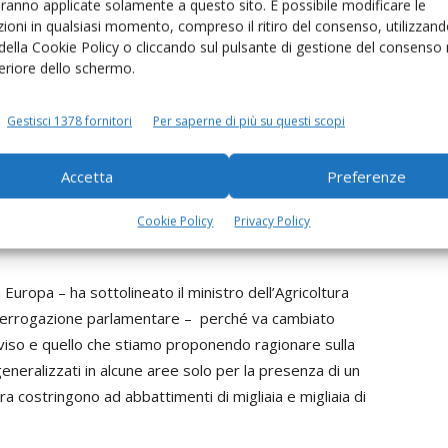
aranno applicate solamente a questo sito. È possibile modificare le
l’allarme sui rischi che le esportazioni di prosciutti
ioni in qualsiasi momento, compreso il ritiro del consenso, utilizzand
rcato Usa. La Confederazione ha sottolineato la validità e
 della Cookie Policy o cliccando sul pulsante di gestione del consenso 
n ambito europeo, dal ministro dell’Agricoltura, della
feriore dello schermo.
co Lollobrigida». Senza dimenticare, come ha ricordato
 si fa in primo luogo con l'abbattimento dei cinghiali,
Gestisci 1378 fornitori
Per saperne di più su questi scopi
Accetta
Preferenze
Bruxellee riveda le regole di
Cookie Policy
Privacy Policy
uropa – ha sottolineato il ministro dell’Agricoltura
terrogazione parlamentare – perché va cambiato
viso e quello che stiamo proponendo ragionare sulla
generalizzati in alcune aree solo per la presenza di un
ra costringono ad abbattimenti di migliaia e migliaia di