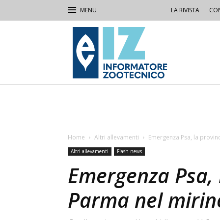
LA RIVISTA
CON
IZ
Informatore
Zootecnico
Home
Altri allevamenti
Emergenza Psa, la provinc
Altri allevamenti
Flash news
Emergenza Psa, l
Parma nel mirino