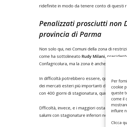
ridefinite in modo da tenere conto di questi r
Penalizzati prosciutti non 
provincia di Parma
Non solo qui, nei Comuni della zona di restriz
come ha sottolineato
Rudy Milani
, president
Confagricolura, ma la zona è anche sede di num
In difficoltà potrebbero essere, quindi, i prosc
Per forni
dei mercati esteri più importanti della salume
cookie p
queste t
con 400 giorni di stagionatura, quindi quelli c
come il 
mostrare
Dfficoltà, invece, e i maggiori ostacoli all'ex
influire
salumi con stagionature inferiori nelle zone 
Clicca q