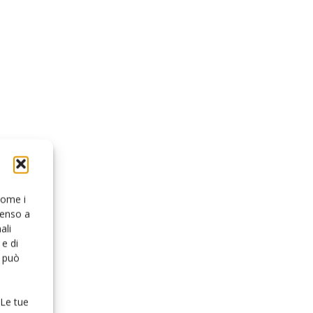
 come i
senso a
ali
e di
o può
 Le tue