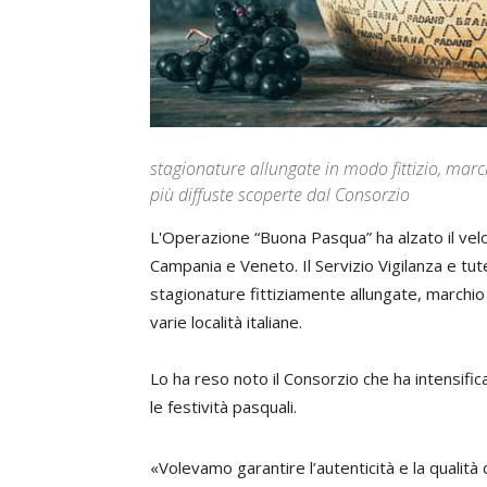
stagionature allungate in modo fittizio, marc
più diffuste scoperte dal Consorzio
L'Operazione “Buona Pasqua” ha alzato il velo
Campania e Veneto. Il Servizio Vigilanza e tu
stagionature fittiziamente allungate, marchi
varie località italiane.
Lo ha reso noto il Consorzio che ha intensific
le festività pasquali.
«Volevamo garantire l’autenticità e la qualità