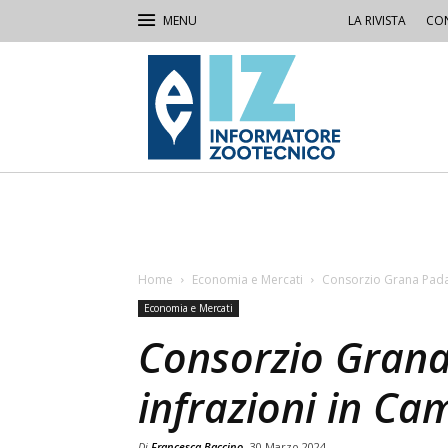
LA RIVISTA
CON
IZ
Informatore
Zootecnico
Home
Economia e Mercati
Consorzio Grana Padan
Economia e Mercati
Consorzio Grana
infrazioni in C
Di
Francesca Baccino
30 Marzo 2024