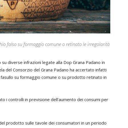
hio falso su formaggio comune o retinato le irregolarità
 su diverse infrazioni legate alla Dop Grana Padano in
tela del Consorzio del Grana Padano ha accertato infatti
o fasullo su formaggio comune o su prodotto retinato in
ato i controlli in previsione dell’aumento dei consumi per
 del prodotto sulle tavole dei consumatori in un periodo