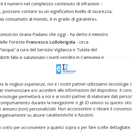
ato è il numero nel complesso contenuto di infrazioni –
 possono contare su un significativo livello di sicurezza,
più consumato al mondo, è in grado di garantire».
 Consorzio Grana Padano che oggi - ha detto il ministro
delle Foreste
Francesco Lollobrigida
- circa
asqua” a cura del Servizio Vigilanza e Tutela del
otti falsi e sanzionato i punti vendita in Campania e
frendo, ad esempio, formaggi con stagionature
odotti non corrispondenti al logo. I controlli sono
ticità dei prodotti che arrivano sulle nostre tavole e per
re le migliori esperienze, noi e i nostri partner utilizziamo tecnologie
er memorizzare e/o accedere alle informazioni del dispositivo. Il con
ecnologie permetterà a noi e ai nostri partner di elaborare dati person
comportamento durante la navigazione o gli ID univoci su questo sito 
 il Governo Meloni - ha aggiunto Lollobrigida -. è
 annunci (non) personalizzati. Non acconsentire o ritirare il consens
, gravemente danneggiato dalle contraffazioni di marchi
 negativamente su alcune caratteristiche e funzioni.
enti prodotti agroalimentari italiani. Un impegno continuo
curezza e la qualità degli alimenti a chi li produce e a
ui sotto per acconsentire a quanto sopra o per fare scelte dettagliate.