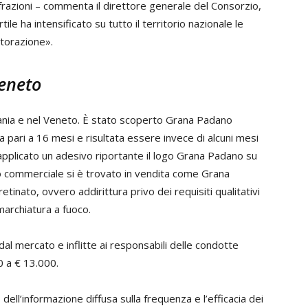
nfrazioni – commenta il direttore generale del Consorzio,
rtile ha intensificato su tutto il territorio nazionale le
istorazione».
Veneto
ania e nel Veneto. È stato scoperto Grana Padano
 pari a 16 mesi e risultata essere invece di alcuni mesi
 applicato un adesivo riportante il logo Grana Padano su
io commerciale si è trovato in vendita come Grana
inato, ovvero addirittura privo dei requisiti qualitativi
 marchiatura a fuoco.
l mercato e inflitte ai responsabili delle condotte
00 a € 13.000.
dell’informazione diffusa sulla frequenza e l’efficacia dei