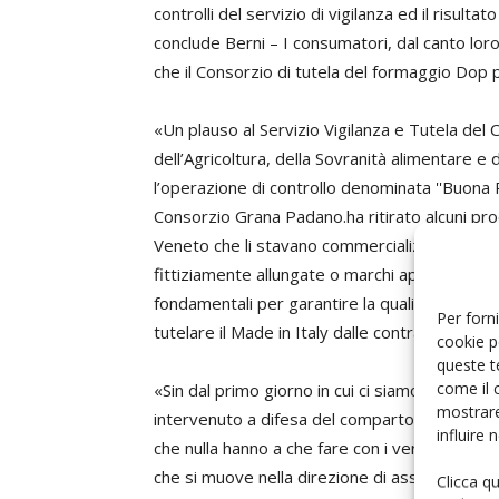
controlli del servizio di vigilanza ed il risult
conclude Berni – I consumatori, dal canto loro,
che il Consorzio di tutela del formaggio Dop 
«Un plauso al Servizio Vigilanza e Tutela del
dell’Agricoltura, della Sovranità alimentare e 
l’operazione di controllo denominata ''Buona P
Consorzio Grana Padano.ha ritirato alcuni prod
Veneto che li stavano commercializzando, of
fittiziamente allungate o marchi applicati a pr
fondamentali per garantire la qualità e l'auten
Per forni
tutelare il Made in Italy dalle contraffazion».
cookie p
queste t
come il 
«Sin dal primo giorno in cui ci siamo insediati,
mostrare
intervenuto a difesa del comparto alimentare
influire
che nulla hanno a che fare con i veri ed eccell
che si muove nella direzione di assicurare la si
Clicca q