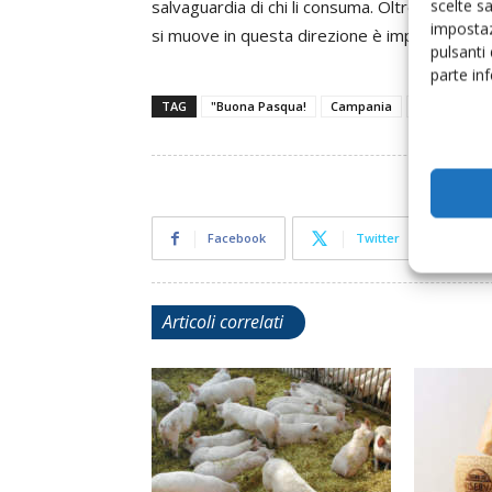
scelte s
salvaguardia di chi li consuma. Oltre all’azion
impostaz
si muove in questa direzione è importante che 
pulsanti
parte in
TAG
"Buona Pasqua!
Campania
Consorzio d
Facebook
Twitter
Articoli correlati