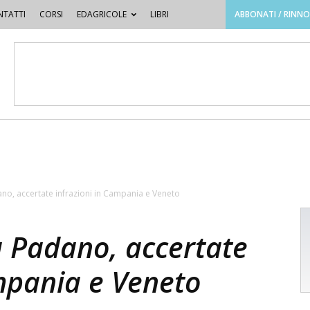
TATTI
CORSI
EDAGRICOLE
LIBRI
ABBONATI / RINN
o, accertate infrazioni in Campania e Veneto
 Padano, accertate
ampania e Veneto