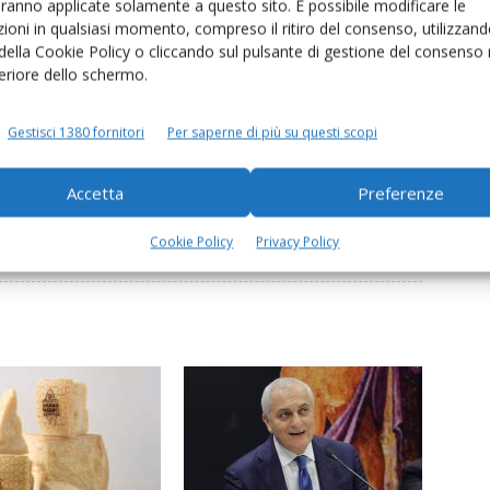
aranno applicate solamente a questo sito. È possibile modificare le
e della nostra Cabina di Regia interforze che ogni giorno
ioni in qualsiasi momento, compreso il ritiro del consenso, utilizzand
anche i Consorzi tutelino i prodotti da loro distribuiti»
 della Cookie Policy o cliccando sul pulsante di gestione del consenso 
feriore dello schermo.
el Grana Padano
infrazioni
Pasqua
Veneto
vigilanza
Gestisci 1380 fornitori
Per saperne di più su questi scopi
Accetta
Preferenze
Linkedin
Pinterest
Email
Cookie Policy
Privacy Policy