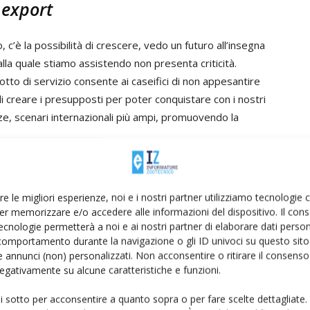
 export
 c’è la possibilità di crescere, vedo un futuro all’insegna
alla quale stiamo assistendo non presenta criticità.
otto di servizio consente ai caseifici di non appesantire
i creare i presupposti per poter conquistare con i nostri
ze, scenari internazionali più ampi, promuovendo la
i” del Parmigiano Reggiano, altra grandissima Dop tra i
adano condivide un codice doganale unico e una crescita
re le migliori esperienze, noi e i nostri partner utilizziamo tecnologie
ermesso di rafforzare presenza all’estero e accompagnare
er memorizzare e/o accedere alle informazioni del dispositivo. Il con
ecnologie permetterà a noi e ai nostri partner di elaborare dati person
gricoltura con uno sguardo sempre rivolto alla
comportamento durante la navigazione o gli ID univoci su questo sito 
 annunci (non) personalizzati. Non acconsentire o ritirare il consens
 negativamente su alcune caratteristiche e funzioni.
ui sotto per acconsentire a quanto sopra o per fare scelte dettagliate.