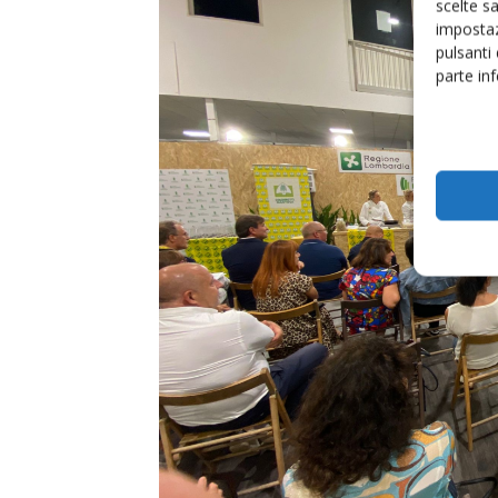
scelte s
impostaz
pulsanti
parte in