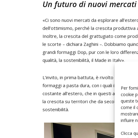
Un futuro di nuovi mercati
«Ci sono nuovi mercati da esplorare all’estero,
dell’ottimismo, perché la crescita produttiva 
Inoltre, la crescita del grattugiato come prod
le scorte – dichiara Zaghini –. Dobbiamo quind
grandi formaggi Dop, pur con le loro differen
qualità, la sostenibilità, il Made in Italy».
L’invito, in prima battuta, è rivolto ai “cugin
formaggi a pasta dura, con i quali il Grana P
Per forni
costante all’estero, che in questi anni ha p
cookie p
queste t
la crescita su territori che da secoli fanno a
come il 
sostenibilità.
mostrare
influire
Clicca q