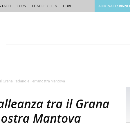
TATTI
CORSI
EDAGRICOLE
LIBRI
ABBONATI / RINN
tra il Grana Padano e Terranostra Mantova
’alleanza tra il Grana
nostra Mantova