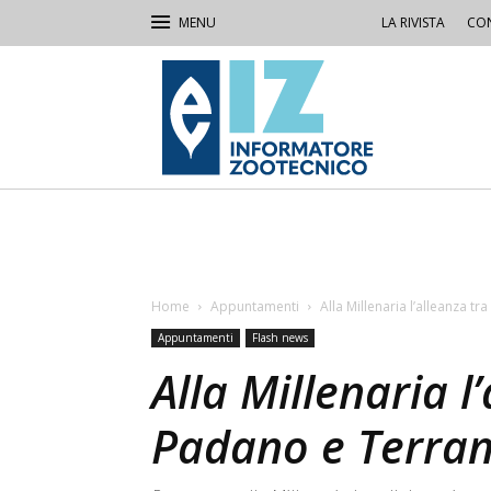
LA RIVISTA
CON
IZ
Informatore
Zootecnico
Home
Appuntamenti
Alla Millenaria l’alleanza 
Appuntamenti
Flash news
Alla Millenaria l
Padano e Terra