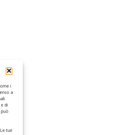
 come i
senso a
ali
e di
o può
 Le tue