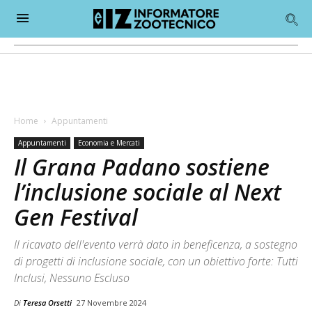
Home
Appuntamenti
Appuntamenti
Economia e Mercati
Il Grana Padano sostiene
l’inclusione sociale al Next
Gen Festival
Il ricavato dell'evento verrà dato in beneficenza, a sostegno
di progetti di inclusione sociale, con un obiettivo forte: Tutti
Inclusi, Nessuno Escluso
Di
Teresa Orsetti
27 Novembre 2024