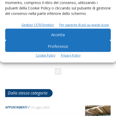
momento, compreso il ritiro del consenso, utilizzando i
pulsanti della Cookie Policy o cliccando sul pulsante di gestione
del consenso nella parte inferiore dello schermo.
L'Esperto risponde
I consigli di Terra e Vita agli agricoltori
Gestisci 1378 fornitori
Per saperne di più su questi scopi
Cerca adesso
Accetta
Preferenze
Cookie Policy
Privacy Policy
Dalla stessa categoria
APPUNTAMENTI
14 Luglio 2026