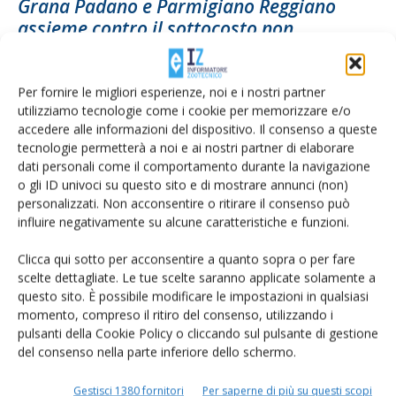
Grana Padano e Parmigiano Reggiano
assieme contro il sottocosto non
dichiarato
Di
Francesca Baccino
17 Maggio 2023
Per fornire le migliori esperienze, noi e i nostri partner
utilizziamo tecnologie come i cookie per memorizzare e/o
accedere alle informazioni del dispositivo. Il consenso a queste
tecnologie permetterà a noi e ai nostri partner di elaborare
dati personali come il comportamento durante la navigazione
o gli ID univoci su questo sito e di mostrare annunci (non)
personalizzati. Non acconsentire o ritirare il consenso può
influire negativamente su alcune caratteristiche e funzioni.
Clicca qui sotto per acconsentire a quanto sopra o per fare
scelte dettagliate. Le tue scelte saranno applicate solamente a
questo sito. È possibile modificare le impostazioni in qualsiasi
Tuttofood, il Grana Padano celebra i
momento, compreso il ritiro del consenso, utilizzando i
Giochi Olimpici e Paralimpici Invernali
pulsanti della Cookie Policy o cliccando sul pulsante di gestione
del consenso nella parte inferiore dello schermo.
Di
Francesca Baccino
16 Maggio 2023
Gestisci 1380 fornitori
Per saperne di più su questi scopi