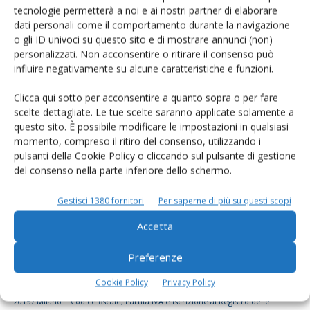
tecnologie permetterà a noi e ai nostri partner di elaborare
Rimani aggiornato sul mondo
dati personali come il comportamento durante la navigazione
dell’agricoltura
o gli ID univoci su questo sito e di mostrare annunci (non)
personalizzati. Non acconsentire o ritirare il consenso può
influire negativamente su alcune caratteristiche e funzioni.
Iscriviti alle nostre newsletter
Clicca qui sotto per acconsentire a quanto sopra o per fare
scelte dettagliate. Le tue scelte saranno applicate solamente a
questo sito. È possibile modificare le impostazioni in qualsiasi
momento, compreso il ritiro del consenso, utilizzando i
pulsanti della Cookie Policy o cliccando sul pulsante di gestione
del consenso nella parte inferiore dello schermo.
Gestisci 1380 fornitori
Per saperne di più su questi scopi
Accetta
Preferenze
Cookie Policy
Privacy Policy
© Tecniche Nuove Spa. Tutti i diritti riservati. Sede legale Via Eritrea 21 -
20157 Milano | Codice fiscale, Partita IVA e Iscrizione al Registro delle