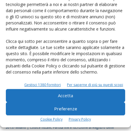
tecnologie permetterà a noi e ai nostri partner di elaborare
Rimani aggiornato sul mondo
dati personali come il comportamento durante la navigazione
dell’agricoltura
o gli ID univoci su questo sito e di mostrare annunci (non)
personalizzati. Non acconsentire o ritirare il consenso può
influire negativamente su alcune caratteristiche e funzioni.
Iscriviti alle nostre newsletter
Clicca qui sotto per acconsentire a quanto sopra o per fare
scelte dettagliate. Le tue scelte saranno applicate solamente a
questo sito. È possibile modificare le impostazioni in qualsiasi
momento, compreso il ritiro del consenso, utilizzando i
pulsanti della Cookie Policy o cliccando sul pulsante di gestione
del consenso nella parte inferiore dello schermo.
Gestisci 1380 fornitori
Per saperne di più su questi scopi
Accetta
Preferenze
Cookie Policy
Privacy Policy
© Tecniche Nuove Spa. Tutti i diritti riservati. Sede legale Via Eritrea 21 -
20157 Milano | Codice fiscale, Partita IVA e Iscrizione al Registro delle