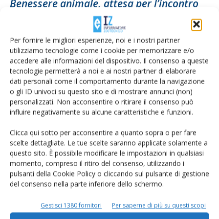
Benessere animale, attesa per l’incontro
del 3 giugno al ministero della...
Di Giuliano Marchesin, direttore Associazione produttori carni bovine Unicarve
-
1 Giugno 2020
Per fornire le migliori esperienze, noi e i nostri partner
utilizziamo tecnologie come i cookie per memorizzare e/o
accedere alle informazioni del dispositivo. Il consenso a queste
tecnologie permetterà a noi e ai nostri partner di elaborare
dati personali come il comportamento durante la navigazione
o gli ID univoci su questo sito e di mostrare annunci (non)
personalizzati. Non acconsentire o ritirare il consenso può
influire negativamente su alcune caratteristiche e funzioni.
Clicca qui sotto per acconsentire a quanto sopra o per fare
scelte dettagliate. Le tue scelte saranno applicate solamente a
questo sito. È possibile modificare le impostazioni in qualsiasi
Unicarve festeggia i suoi primi vent’anni
momento, compreso il ritiro del consenso, utilizzando i
pulsanti della Cookie Policy o cliccando sul pulsante di gestione
Di
Giuliano Marchesin
31 Luglio 2019
del consenso nella parte inferiore dello schermo.
Gestisci 1380 fornitori
Per saperne di più su questi scopi