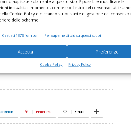
aranno applicate solamente a questo sito. È possibile modificare le
dizionalità rafforzata della nuova Pac.
ioni in qualsiasi momento, compreso il ritiro del consenso, utilizzand
 della Cookie Policy o cliccando sul pulsante di gestione del consenso 
feriore dello schermo.
iziale sul sostegno accoppiato
, prevedendo una
ssità di misure specifiche anche per gli altri cereali.
Gestisci 1378 fornitori
Per saperne di più su questi scopi
Accetta
Preferenze
sosementi
Cap Ancona
Compag
Fabio Rolfi
Cookie Policy
Privacy Policy
PAC
produzione cerealicola
Stefano Patuanelli
Linkedin
Pinterest
Email