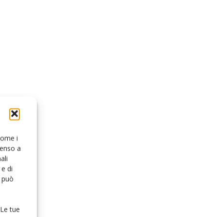
 come i
senso a
ali
e di
o può
 Le tue