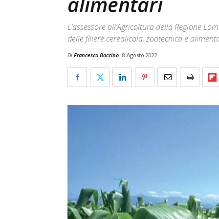
alimentari
L’assessore all’Agricoltura della Regione Lomb
delle filiere cerealicola, zootecnica e aliment
Di
Francesca Baccino
8 Agosto 2022