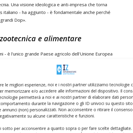
ecnia. Una visione ideologica e anti-impresa che torna
s italiano - ha aggiunto - è fondamentale anche perché
e grandi Dop».
re zootecnica e alimentare
ioni - è l'unico grande Paese agricolo dell'Unione Europea
ola dal 1990 al 2020: mentre la Germania l'ha
, il nostro Paese ha registrato una riduzione del
re le migliori esperienze, noi e i nostri partner utilizziamo tecnologie
er memorizzare e/o accedere alle informazioni del dispositivo. Il con
: l
a modifica dell'eco-schema 4 che riguarda i
ecnologie permetterà a noi e ai nostri partner di elaborare dati person
nea con la strategia del Farm to Fork e tali da favorire un
comportamento durante la navigazione o gli ID univoci su questo sito 
tecnici per la difesa delle colture, senza compromettere
 annunci (non) personalizzati. Non acconsentire o ritirare il consens
 negativamente su alcune caratteristiche e funzioni.
ui sotto per acconsentire a quanto sopra o per fare scelte dettagliate.
zare la diversificazione colturale
, in luogo dell'obbligo