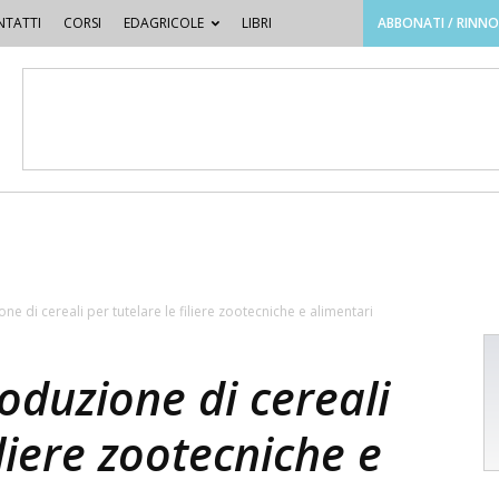
TATTI
CORSI
EDAGRICOLE
LIBRI
ABBONATI / RINN
e di cereali per tutelare le filiere zootecniche e alimentari
oduzione di cereali
iliere zootecniche e