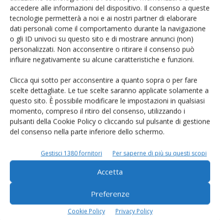
tra l’Europa e l’Asia), la Georgia è una porta molto
accedere alle informazioni del dispositivo. Il consenso a queste
tecnologie permetterà a noi e ai nostri partner di elaborare
interessante per i mercati dell’Asia centrale e del Medio
dati personali come il comportamento durante la navigazione
Oriente, in particolare per l’esportazione di piccoli ruminanti
o gli ID univoci su questo sito e di mostrare annunci (non)
(ovini e caprini).
personalizzati. Non acconsentire o ritirare il consenso può
influire negativamente su alcune caratteristiche e funzioni.
Ma è anche un Paese che deve far fronte a un deficit
Clicca qui sotto per acconsentire a quanto sopra o per fare
cronico di latte e carne. Per questo motivo, nell’ambito di
scelte dettagliate. Le tue scelte saranno applicate solamente a
un progetto
Fasep,
istituito poco più di un anno fa e
questo sito. È possibile modificare le impostazioni in qualsiasi
finanziato dal Ministero dell’Economia e delle Finanze, è
momento, compreso il ritiro del consenso, utilizzando i
stato costituito un gruppo di esperti francesi per verificare
pulsanti della Cookie Policy o cliccando sul pulsante di gestione
del consenso nella parte inferiore dello schermo.
gli operatori agricoli e zootecnici georgiani e individuare
possibili percorsi di sviluppo. A breve dovrebbe essere
Gestisci 1380 fornitori
Per saperne di più su questi scopi
pubblicato uno studio che include, tra l’altro,
Accetta
raccomandazioni sulla genetica, sulle attrezzature agricole,
sul monitoraggio veterinario e sullo sviluppo dei prodotti.
Preferenze
Martedì 3 ottobre
, in mattinata, sarà organizzata una
Cookie Policy
Privacy Policy