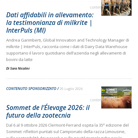
contenuto sponsorizzato
Dati affidabili in allevamento:
la testimonianza di milkrite |
InterPuls (MI)
Andrea Garimberti, Global Innovation and Technology Manager di
milkrite | InterPuls, racconta come i dati di Dairy Data Warehouse
supportano il lavoro quotidiano dell’azienda negli allevamenti di
bovini da latte
Di Sara Nicolini
-
CONTENUTO SPONSORIZZATO
20 Luglio 2026
contenuto sponsorizzato
Sommet de l’Élevage 2026: il
futuro della zootecnia
Dal 6 al 9 ottobre 2026 Clermont-Ferrand ospita la 35ª edizione del
Sommet: riflettori puntati sul Campionato della razza Limousine,
sulla sostenibilità dei pascoli e sulle novità tecnologiche per la