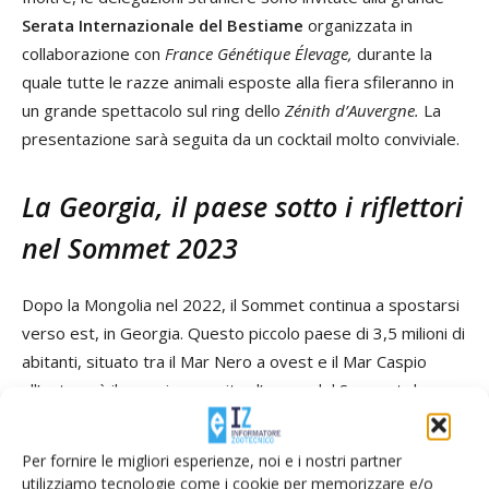
Serata Internazionale del Bestiame
organizzata in
collaborazione con
France Génétique Élevage,
durante la
quale tutte le razze animali esposte alla fiera sfileranno in
un grande spettacolo sul ring dello
Zénith d’Auvergne.
La
presentazione sarà seguita da un cocktail molto conviviale.
La Georgia, il paese sotto i riflettori
nel Sommet 2023
Dopo la Mongolia nel 2022, il Sommet continua a spostarsi
verso est, in Georgia. Questo piccolo paese di 3,5 milioni di
abitanti, situato tra il Mar Nero a ovest e il Mar Caspio
all’est, sarà il prossimo ospite d’onore del Sommet de
l’élevage.
Per fornire le migliori esperienze, noi e i nostri partner
Grazie alla sua eccezionale posizione geografica (a cavallo
utilizziamo tecnologie come i cookie per memorizzare e/o