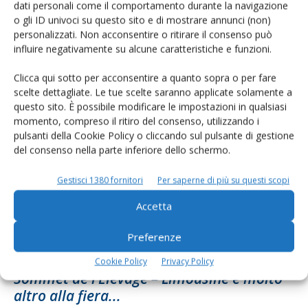
dati personali come il comportamento durante la navigazione
o gli ID univoci su questo sito e di mostrare annunci (non)
personalizzati. Non acconsentire o ritirare il consenso può
influire negativamente su alcune caratteristiche e funzioni.
Francia, all’orizzonte la 25a edizione del
Sommet de l’Elevage
Clicca qui sotto per acconsentire a quanto sopra o per fare
scelte dettagliate. Le tue scelte saranno applicate solamente a
Di
Sandra Osti
9 Marzo 2016
questo sito. È possibile modificare le impostazioni in qualsiasi
momento, compreso il ritiro del consenso, utilizzando i
pulsanti della Cookie Policy o cliccando sul pulsante di gestione
del consenso nella parte inferiore dello schermo.
Gestisci 1380 fornitori
Per saperne di più su questi scopi
Accetta
Preferenze
Cookie Policy
Privacy Policy
Sommet de l’Élevage – Limousine e molto
altro alla fiera...