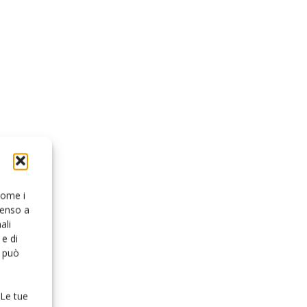
 come i
senso a
ali
e di
o può
 Le tue