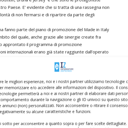
tro Paese. E’ evidente che si tratta di una rassegna non
lontà di non fermarsi e di ripartire da parte degli
na fanno parte del piano di promozione del Made in Italy
bito del quale, anche grazie alle sinergie create fra
ato approntato il programma di promozione
oni internazionali erano già state raggiunte dall’operato
loro visita a Cremona, purtroppo bloccata dall’emergenza
o De Bellis: “La pandemia non ha fermato il nostro
 allevatori, tecnici e aziende. Infatti rimaniamo al
re le migliori esperienze, noi e i nostri partner utilizziamo tecnologie
er memorizzare e/o accedere alle informazioni del dispositivo. Il con
a filiera. Nonostante il Covid19 proseguiamo anche
ecnologie permetterà a noi e ai nostri partner di elaborare dati person
boriamo con l’Agenzia Ice Italian Trade Agency per la
comportamento durante la navigazione o gli ID univoci su questo sito 
duttivo e delle imprese italiane, per mettere in
 annunci (non) personalizzati. Non acconsentire o ritirare il consens
nte e dopo la manifestazione. Crediamo fortemente nelle
 negativamente su alcune caratteristiche e funzioni.
ano nei mercati esteri, dal momento che il polo fieristico
ui sotto per acconsentire a quanto sopra o per fare scelte dettagliate.
izionandosi anche come uno dei 3 più importanti eventi