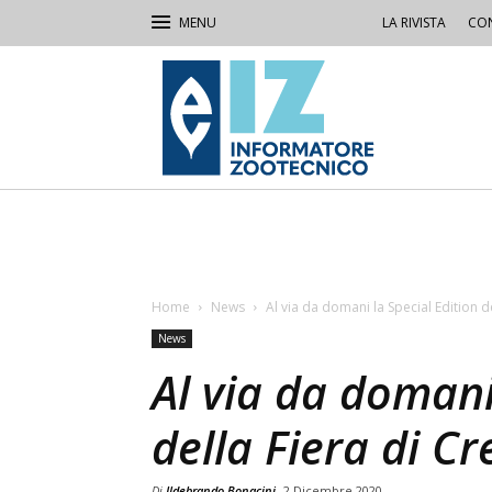
LA RIVISTA
CON
IZ
Informatore
Zootecnico
Home
News
Al via da domani la Special Edition 
News
Al via da domani
della Fiera di 
Di
Ildebrando Bonacini
2 Dicembre 2020