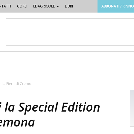
TATTI
CORSI
EDAGRICOLE
LIBRI
ABBONATI / RINN
della Fiera di Cremona
 la Special Edition
Cremona