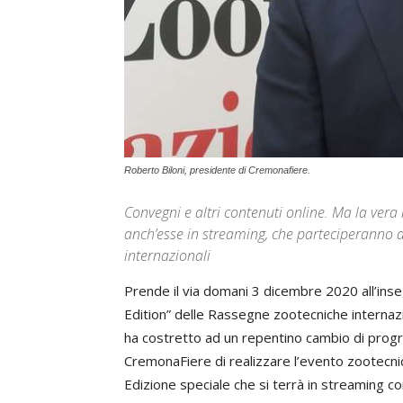
Roberto Biloni, presidente di Cremonafiere.
Convegni e altri contenuti online. Ma la vera 
anch’esse in streaming, che parteciperanno a 
internazionali
Prende il via domani 3 dicembre 2020 all’inse
Edition” delle Rassegne zootecniche internaz
ha costretto ad un repentino cambio di progra
CremonaFiere di realizzare l’evento zootecnic
Edizione speciale che si terrà in streaming co