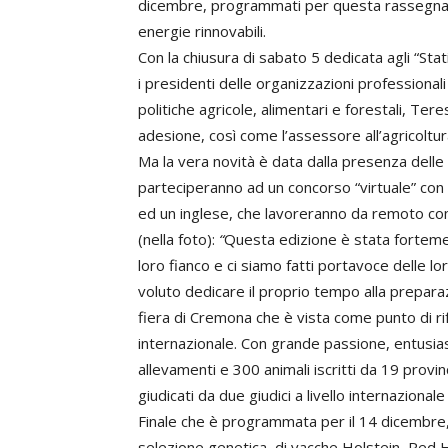
dicembre, programmati per questa rassegna e ded
energie rinnovabili.
Con la chiusura di sabato 5 dedicata agli “Stati
i presidenti delle organizzazioni professionali
politiche agricole, alimentari e forestali, Te
adesione, così come l’assessore all’agricoltur
Ma la vera novità è data dalla presenza delle
parteciperanno ad un concorso “virtuale” con t
ed un inglese, che lavoreranno da remoto co
(nella foto):
“
Questa edizione è stata fortemen
loro fianco e ci siamo fatti portavoce delle l
voluto dedicare il proprio tempo alla preparaz
fiera di Cremona che è vista come punto di rif
internazionale. Con grande passione, entusi
allevamenti e 300 animali iscritti da 19 provin
giudicati da due giudici a livello internazionale 
Finale che è programmata per il 14 dicembre, 
selezione genetica di vacche Holstein, Red H