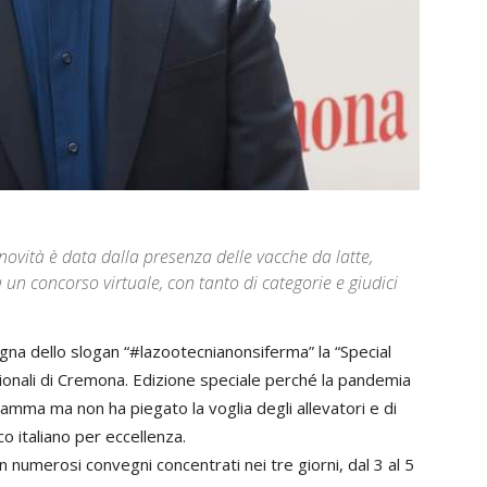
novità è data dalla presenza delle vacche da latte,
un concorso virtuale, con tanto di categorie e giudici
gna dello slogan “#lazootecnianonsiferma” la “Special
ionali di Cremona. Edizione speciale perché la pandemia
mma ma non ha piegato la voglia degli allevatori e di
o italiano per eccellenza.
n numerosi convegni concentrati nei tre giorni, dal 3 al 5