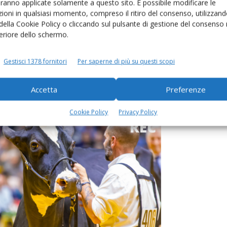
aranno applicate solamente a questo sito. È possibile modificare le
ioni in qualsiasi momento, compreso il ritiro del consenso, utilizzand
 della Cookie Policy o cliccando sul pulsante di gestione del consenso 
feriore dello schermo.
Gestisci 1378 fornitori
Per saperne di più su questi scopi
Accetta
Preferenze
Cookie Policy
Privacy Policy