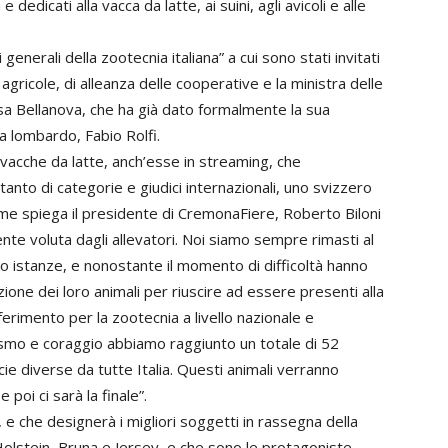
icati alla vacca da latte, ai suini, agli avicoli e alle
 generali della zootecnia italiana” a cui sono stati invitati
 agricole, di alleanza delle cooperative e la ministra delle
resa Bellanova, che ha già dato formalmente la sua
a lombardo, Fabio Rolfi.
 vacche da latte, anch’esse in streaming, che
anto di categorie e giudici internazionali, uno svizzero
me spiega il presidente di CremonaFiere, Roberto Biloni
te voluta dagli allevatori. Noi siamo sempre rimasti al
oro istanze, e nonostante il momento di difficoltà hanno
ione dei loro animali per riuscire ad essere presenti alla
erimento per la zootecnia a livello nazionale e
asmo e coraggio abbiamo raggiunto un totale di 52
cie diverse da tutte Italia. Questi animali verranno
e poi ci sarà la finale”.
e che designerà i migliori soggetti in rassegna della
olstein, Bruna e Jersey e che sono le protagoniste