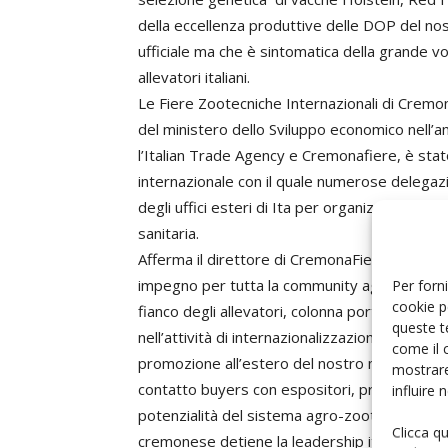
della eccellenza produttive delle DOP del nos
ufficiale ma che è sintomatica della grande vo
allevatori italiani.
Le Fiere Zootecniche Internazionali di Cremo
del ministero dello Sviluppo economico nell’am
l’Italian Trade Agency e Cremonafiere, è st
internazionale con il quale numerose delegazi
degli uffici esteri di Ita per organizzare la 
sanitaria.
Afferma il direttore di CremonaFiere, Massim
impegno per tutta la community agrozootecnica:
Per forni
cookie p
fianco degli allevatori, colonna portante dell
queste t
nell’attività di internazionalizzazione e colla
come il 
promozione all’estero del nostro modello pro
mostrare
contatto buyers con espositori, prima, dura
influire
potenzialità del sistema agro-zootecnico itali
Clicca q
cremonese detiene la leadership italiana pos