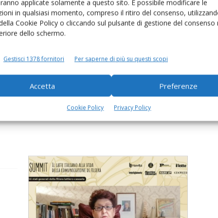
aranno applicate solamente a questo sito. È possibile modificare le
Al via da domani la Special
ioni in qualsiasi momento, compreso il ritiro del consenso, utilizzand
Edition della Fiera di Cremona
 della Cookie Policy o cliccando sul pulsante di gestione del consenso 
feriore dello schermo.
Di
Ildebrando Bonacini
2 Dicembre 2020
Convegni e altri contenuti online. Ma la vera novità è
data dalla presenza delle vacche da latte, anch’esse
Gestisci 1378 fornitori
Per saperne di più su questi scopi
in streaming, che parteciperanno a un concorso
el
virtuale, con tanto di categorie e giudici internazionali
va
Accetta
Preferenze
Cookie Policy
Privacy Policy
»