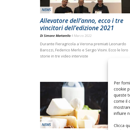
NEWS
Allevatore dell’anno, ecco i tre
vincitori dell’edizione 2021
Di
Simone Martarello
4 Marzo 2022
Durante Fieragricola a Verona premiati Leonardo
Barozzi, Federico Merlo e Sergio Visini. Ecco le loro
storie in tre video interviste
Per forni
cookie p
queste t
come il 
mostrare
influire
NEWS
Clicca q