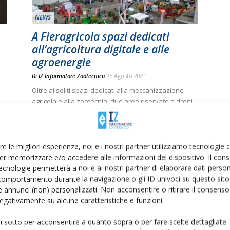
NEWS
A Fieragricola spazi dedicati
all’agricoltura digitale e alle
agroenergie
Di
IZ Informatore Zootecnico
25 Agosto 2021
Oltre ai soliti spazi dedicati alla meccanizzazione
agricola e alla zootecnia, due aree riservate a droni,
sensori, soluzioni IoT, software gestionali, biogas e
biometano
re le migliori esperienze, noi e i nostri partner utilizziamo tecnologie
er memorizzare e/o accedere alle informazioni del dispositivo. Il con
ecnologie permetterà a noi e ai nostri partner di elaborare dati person
comportamento durante la navigazione o gli ID univoci su questo sito 
 annunci (non) personalizzati. Non acconsentire o ritirare il consens
 negativamente su alcune caratteristiche e funzioni.
NEWS
ui sotto per acconsentire a quanto sopra o per fare scelte dettagliate.