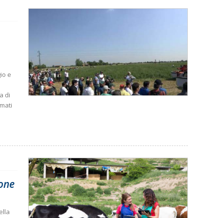
io e
a di
rmati
ione
ella