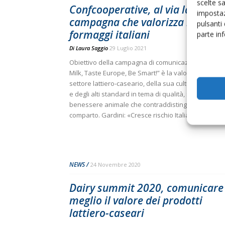
scelte s
Confcooperative, al via la
impostaz
campagna che valorizza latte e
pulsanti
formaggi italiani
parte in
Di
Laura Saggio
29 Luglio 2021
Obiettivo della campagna di comunicazione "Think
Milk, Taste Europe, Be Smart!” è la valorizzazione d
settore lattiero-caseario, della sua cultura produtti
e degli alti standard in tema di qualità, sicurezza e
benessere animale che contraddistinguono il
comparto. Gardini: «Cresce rischio Italian sounding
NEWS
24 Novembre 2020
Dairy summit 2020, comunicare
meglio il valore dei prodotti
lattiero-caseari