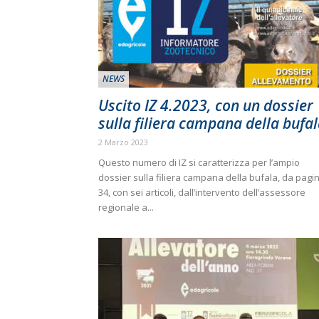
NEWS
Uscito IZ 4.2023, con un dossier
sulla filiera campana della bufa
2 Marzo 2023
Questo numero di IZ si caratterizza per l’ampio
dossier sulla filiera campana della bufala, da pagi
34, con sei articoli, dall’intervento dell’assessore
regionale a...