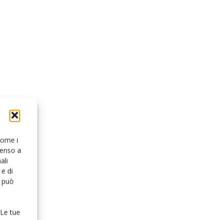
 come i
senso a
ali
e di
o può
 Le tue