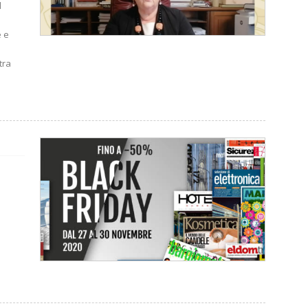
l
e e
tra