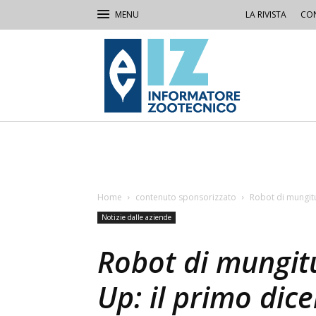
LA RIVISTA
CON
IZ
Informatore
Zootecnico
Home
contenuto sponsorizzato
Robot di mungitu
Notizie dalle aziende
Robot di mungit
Up: il primo dice