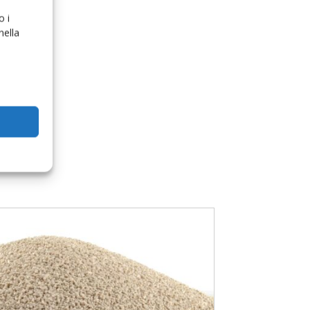
o i
nella