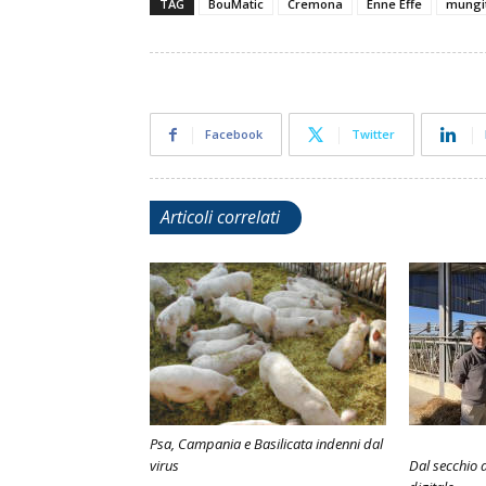
TAG
BouMatic
Cremona
Enne Effe
mungi
Facebook
Twitter
Articoli correlati
Psa, Campania e Basilicata indenni dal
virus
Dal secchio a