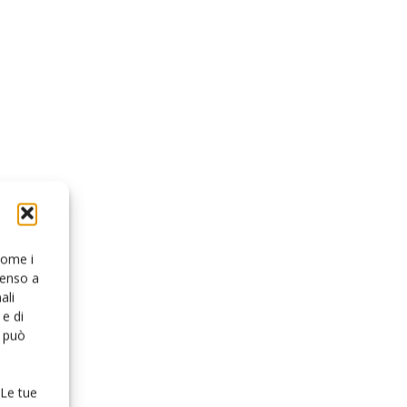
 come i
senso a
ali
e di
o può
 Le tue