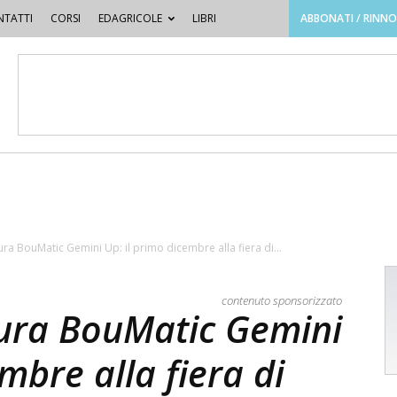
TATTI
CORSI
EDAGRICOLE
LIBRI
ABBONATI / RINN
ra BouMatic Gemini Up: il primo dicembre alla fiera di...
contenuto sponsorizzato
ura BouMatic Gemini
mbre alla fiera di