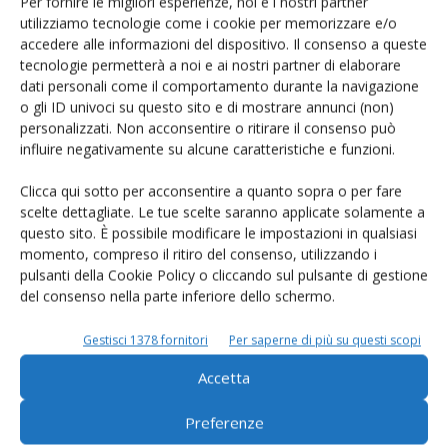
Per fornire le migliori esperienze, noi e i nostri partner
Ma la sostenibilità non è
utilizziamo tecnologie come i cookie per memorizzare e/o
accedere alle informazioni del dispositivo. Il consenso a queste
soltanto ambientale
tecnologie permetterà a noi e ai nostri partner di elaborare
È anche economica, sociale, morale. E deve realizzare obiettivi di
dati personali come il comportamento durante la navigazione
sviluppo nel campo della nutrizione umana. Questo il messaggio di
o gli ID univoci su questo sito e di mostrare annunci (non)
un convegno organizzato dalla Libera alla Fiera di Cremona
personalizzati. Non acconsentire o ritirare il consenso può
influire negativamente su alcune caratteristiche e funzioni.
Di
Ildebrando Bonacini
Clicca qui sotto per acconsentire a quanto sopra o per fare
scelte dettagliate. Le tue scelte saranno applicate solamente a
questo sito. È possibile modificare le impostazioni in qualsiasi
E-magazine
momento, compreso il ritiro del consenso, utilizzando i
Tecniche, prodotti e servizi dalle aziende
pulsanti della Cookie Policy o cliccando sul pulsante di gestione
del consenso nella parte inferiore dello schermo.
Gestisci 1378 fornitori
Per saperne di più su questi scopi
Accetta
Preferenze