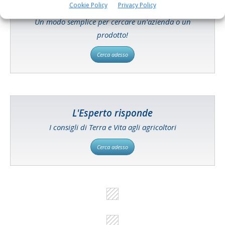
Cookie Policy
Privacy Policy
Catalogo Aziende e Prodotti
Un modo semplice per cercare un'azienda o un
prodotto!
Cerca adesso
L'Esperto risponde
I consigli di Terra e Vita agli agricoltori
Cerca adesso