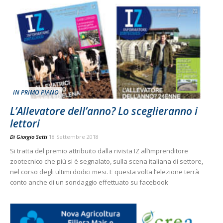
IN PRIMO PIANO
L’Allevatore dell’anno? Lo sceglieranno i
lettori
Di
Giorgio Setti
18 Settembre 2018
Si tratta del premio attribuito dalla rivista IZ all’imprenditore
zootecnico che più si è segnalato, sulla scena italiana di settore,
nel corso degli ultimi dodici mesi. E questa volta l’elezione terrà
conto anche di un sondaggio effettuato su facebook