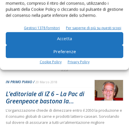
I consigli di Terra e Vita agli agricoltori
momento, compreso il ritiro del consenso, utilizzando i
pulsanti della Cookie Policy o cliccando sul pulsante di gestione
Cerca adesso
del consenso nella parte inferiore dello schermo.
Gestisci 1378 fornitori
Per saperne di più su questi scopi
Accetta
Preferenze
Cookie Policy
Privacy Policy
IN PRIMO PIANO
20 Marzo 2018
L’editoriale di IZ 6 – La Pac di
Greenpeace bastona la...
L’organizzazione chiede di dimezzare entro il 2050 la produzione e
il consumo globali di carne e prodotti lattiero-caseari. Sorvolando
sul dovere di assicurare a tutti un’alimentazione migliore