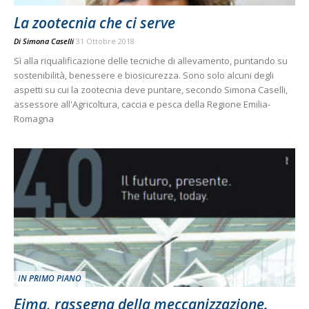
La zootecnia che ci serve
Di
Simona Caselli
31 Ottobre 2018
Sì alla riqualificazione delle tecniche di allevamento, puntando su
sostenibilità, benessere e biosicurezza. Sono solo alcuni degli
aspetti su cui la zootecnia deve puntare, secondo Simona Caselli,
assessore all'Agricoltura, caccia e pesca della Regione Emilia-
Romagna
IN PRIMO PIANO
Eima, rassegna della meccanizzazione.