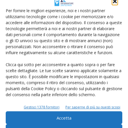
colore bianco. Questa differenziazione cromatica permette
agli allevatori di individuare immediatamente i vitelli a cui sia
Per fornire le migliori esperienze, noi e i nostri partner
utilizziamo tecnologie come i cookie per memorizzare e/o
stato prelevato un campione della cartilagine auricolare per
accedere alle informazioni del dispositivo. Il consenso a queste
l’identificazione del virus BVD. Dettaglio che può essere
tecnologie permetterà a noi e ai nostri partner di elaborare
utile anche per coloro che intendono acquistare un animale:
dati personali come il comportamento durante la navigazione
possono capire immediatamente se il capo è stato o meno
o gli ID univoci su questo sito e di mostrare annunci (non)
personalizzati. Non acconsentire o ritirare il consenso può
testato per la BVD e richiedere i risultati dei test collegati a
influire negativamente su alcune caratteristiche e funzioni.
quel campionamento.
Clicca qui sotto per acconsentire a quanto sopra o per fare
scelte dettagliate. Le tue scelte saranno applicate solamente a
questo sito. È possibile modificare le impostazioni in qualsiasi
momento, compreso il ritiro del consenso, utilizzando i
pulsanti della Cookie Policy o cliccando sul pulsante di gestione
del consenso nella parte inferiore dello schermo.
Gestisci 1378 fornitori
Per saperne di più su questi scopi
Accetta