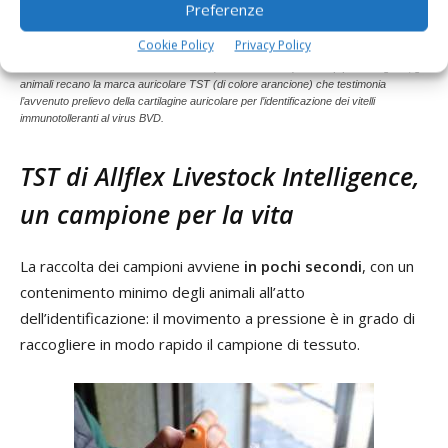
Preferenze
Cookie Policy
Privacy Policy
Oltre alle marche identificative aziendali (di colore bianco) e al chip per l’anagrafe, gli
animali recano la marca auricolare TST (di colore arancione) che testimonia
l’avvenuto prelievo della cartilagine auricolare per l’identificazione dei vitelli
immunotolleranti al virus BVD.
TST di
Allflex Livestock Intelligence,
un campione per la vita
La raccolta dei campioni avviene
in pochi secondi
, con un
contenimento minimo degli animali all’atto
dell’identificazione: il movimento a pressione è in grado di
raccogliere in modo rapido il campione di tessuto.