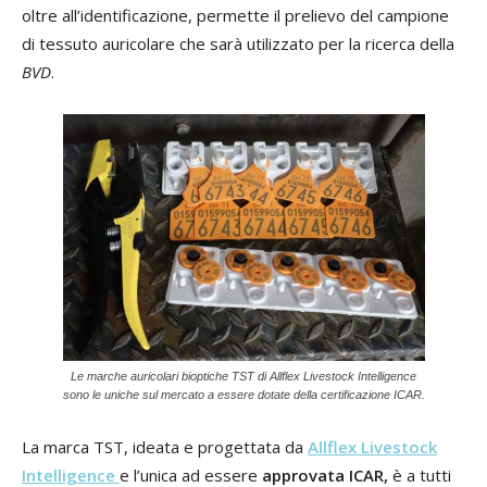
oltre all’identificazione, permette il prelievo del campione
di tessuto auricolare che sarà utilizzato per la ricerca della
BVD
.
Le marche auricolari bioptiche TST di Allflex Livestock Intelligence
sono le uniche sul mercato a essere dotate della certificazione ICAR.
La marca TST, ideata e progettata da
Allflex Livestock
Intelligence
e l’unica ad essere
approvata ICAR,
è a tutti