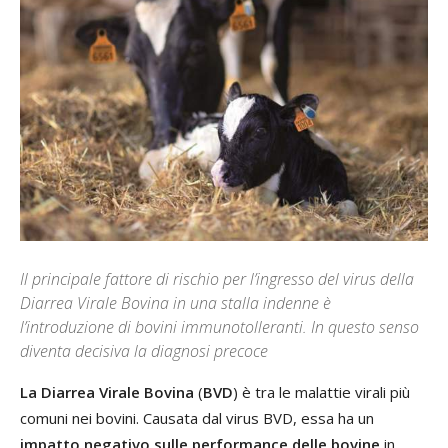
Il principale fattore di rischio per l’ingresso del virus della
Diarrea Virale Bovina in una stalla indenne è
l’introduzione di bovini immunotolleranti. In questo senso
diventa decisiva la diagnosi precoce
La Diarrea Virale Bovina
(
BVD
) è tra le malattie virali più
comuni nei bovini. Causata dal virus BVD, essa ha un
impatto negativo sulle performance delle bovine
in