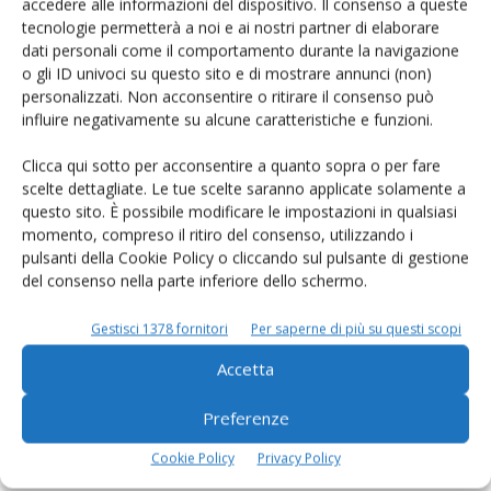
accedere alle informazioni del dispositivo. Il consenso a queste
tecnologie permetterà a noi e ai nostri partner di elaborare
Rimani aggiornato sul mondo
dati personali come il comportamento durante la navigazione
o gli ID univoci su questo sito e di mostrare annunci (non)
dell’agricoltura
personalizzati. Non acconsentire o ritirare il consenso può
influire negativamente su alcune caratteristiche e funzioni.
Iscriviti alle nostre newsletter
Clicca qui sotto per acconsentire a quanto sopra o per fare
scelte dettagliate. Le tue scelte saranno applicate solamente a
questo sito. È possibile modificare le impostazioni in qualsiasi
momento, compreso il ritiro del consenso, utilizzando i
pulsanti della Cookie Policy o cliccando sul pulsante di gestione
del consenso nella parte inferiore dello schermo.
Gestisci 1378 fornitori
Per saperne di più su questi scopi
Accetta
Preferenze
Cookie Policy
Privacy Policy
© Tecniche Nuove Spa. Tutti i diritti riservati. Sede legale Via Eritrea 21 -