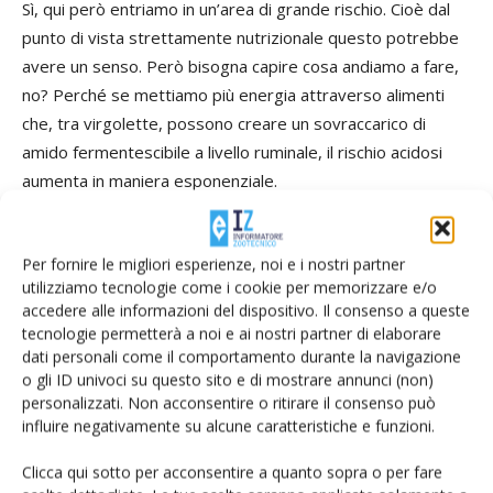
Sì, qui però entriamo in un’area di grande rischio. Cioè dal
punto di vista strettamente nutrizionale questo potrebbe
avere un senso. Però bisogna capire cosa andiamo a fare,
no? Perché se mettiamo più energia attraverso alimenti
che, tra virgolette, possono creare un sovraccarico di
amido fermentescibile a livello ruminale, il rischio acidosi
aumenta in maniera esponenziale.
La temuta acidosi ruminale.
Sì, proprio lei! E consideriamo che al caldo il rischio acidosi
Per fornire le migliori esperienze, noi e i nostri partner
aumenta per due motivi: da una parte per contrastare il
utilizziamo tecnologie come i cookie per memorizzare e/o
calo d’ingestione il nutrizionista è portato ad aumentare la
accedere alle informazioni del dispositivo. Il consenso a queste
concentrazione energetica della dieta, e quindi più amido,
tecnologie permetterà a noi e ai nostri partner di elaborare
no? Dall’altra, non possiamo dimenticare che nel tentativo
dati personali come il comportamento durante la navigazione
o gli ID univoci su questo sito e di mostrare annunci (non)
di dissipare energia la vacca aumenta la frequenza
personalizzati. Non acconsentire o ritirare il consenso può
respiratoria e questo la porta ad eliminare molta CO2, a
influire negativamente su alcune caratteristiche e funzioni.
scapito della disponibilità di bicarbonato anche a livello
salivare, riducendo l’efficacia di questo tampone endogeno
Clicca qui sotto per acconsentire a quanto sopra o per fare