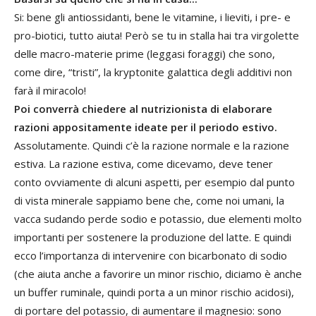
Si: bene gli antiossidanti, bene le vitamine, i lieviti, i pre- e
pro-biotici, tutto aiuta! Però se tu in stalla hai tra virgolette
delle macro-materie prime (leggasi foraggi) che sono,
come dire, “tristi”, la kryptonite galattica degli additivi non
farà il miracolo!
Poi converrà chiedere al nutrizionista di elaborare
razioni appositamente ideate per il periodo estivo.
Assolutamente. Quindi c’è la razione normale e la razione
estiva. La razione estiva, come dicevamo, deve tener
conto ovviamente di alcuni aspetti, per esempio dal punto
di vista minerale sappiamo bene che, come noi umani, la
vacca sudando perde sodio e potassio, due elementi molto
importanti per sostenere la produzione del latte. E quindi
ecco l’importanza di intervenire con bicarbonato di sodio
(che aiuta anche a favorire un minor rischio, diciamo è anche
un buffer ruminale, quindi porta a un minor rischio acidosi),
di portare del potassio, di aumentare il magnesio: sono