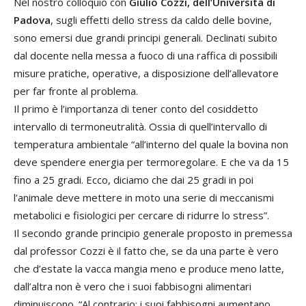
Nel nostro colloquio con
Giulio Cozzi, dell’Università di
Padova
, sugli effetti dello stress da caldo delle bovine,
sono emersi due grandi principi generali. Declinati subito
dal docente nella messa a fuoco di una raffica di possibili
misure pratiche, operative, a disposizione dell’allevatore
per far fronte al problema.
Il primo è l’importanza di tener conto del cosiddetto
intervallo di termoneutralità. Ossia di quell’intervallo di
temperatura ambientale “all’interno del quale la bovina non
deve spendere energia per termoregolare. E che va da 15
fino a 25 gradi. Ecco, diciamo che dai 25 gradi in poi
l’animale deve mettere in moto una serie di meccanismi
metabolici e fisiologici per cercare di ridurre lo stress”.
Il secondo grande principio generale proposto in premessa
dal professor Cozzi è il fatto che, se da una parte è vero
che d’estate la vacca mangia meno e produce meno latte,
dall’altra non è vero che i suoi fabbisogni alimentari
diminuiscono. “Al contrario: i suoi fabbisogni aumentano.