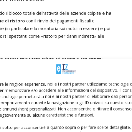
o il blocco totale dell’attività delle aziende colpite e
ha
e di ristoro
con il rinvio dei pagamenti fiscali e
e (in particolare la moratoria sui mutui in essere) e poi
orti
spettanti come «ristoro per danni indiretti» alle
ro essere impiegate subito ad esempio con anticipi
ssere attivati in maniera automatica e rapida.
re le migliori esperienze, noi e i nostri partner utilizziamo tecnologie
er memorizzare e/o accedere alle informazioni del dispositivo. Il con
ecnologie permetterà a noi e ai nostri partner di elaborare dati person
tabilito il 18 dicembre 2021 ulteriori misure di controllo,
comportamento durante la navigazione o gli ID univoci su questo sito 
diffusione dell’influenza aviaria e ha pubblicato una
 annunci (non) personalizzati. Non acconsentire o ritirare il consens
 negativamente su alcune caratteristiche e funzioni.
rveglianza che viene costantemente aggiornata
le Venezie, che è il Centro di referenza nazionale
ui sotto per acconsentire a quanto sopra o per fare scelte dettagliate.