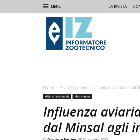
LA RIVISTA
CON
IZ
Informatore
Zootecnico
Home
Altri allevamenti
Influenza aviaria: ok dal 
Altri allevamenti
Flash news
Influenza aviari
dal Minsal agli 
Di
Francesca Baccino
23 Dicembre 2021