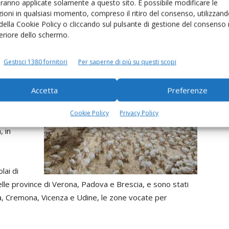
aranno applicate solamente a questo sito. È possibile modificare le
ioni in qualsiasi momento, compreso il ritiro del consenso, utilizzand
 della Cookie Policy o cliccando sul pulsante di gestione del consenso 
idamente
feriore dello schermo.
usi ieri -
0
che
Gestisci 1380 fornitori
Per saperne di più su questi scopi
ocolai
Accetta
Preferenze
olatili
Cookie Policy
Privacy Policy
dunque da
, in
lai di
elle province di Verona, Padova e Brescia, e sono stati
ova, Cremona, Vicenza e Udine, le zone vocate per