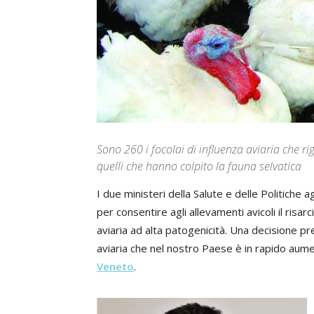
Sono 260 i focolai di influenza aviaria che r
quelli che hanno colpito la fauna selvatica
I due ministeri della Salute e delle Politiche 
per consentire agli allevamenti avicoli il risar
aviaria ad alta patogenicità. Una decisione pr
aviaria che nel nostro Paese è in rapido aume
Veneto
.