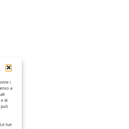
 come i
senso a
ali
e di
o può
 Le tue