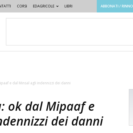
TATTI
CORSI
EDAGRICOLE
LIBRI
ABBONATI / RINN
Mipaaf e dal Minsal agli indennizzi dei danni
a: ok dal Mipaaf e
indennizzi dei danni