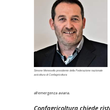
Simone Menesello presidente della Federazione nazionale
avicoltura di Confagricoltura
all’emergenza aviaria.
Confagricoltura chiede ris