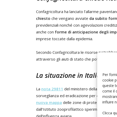
Confagricoltura ha lanciato l’allarme paventand
chiesto
che vengano avviate
da subito form
previdenziali nonché con agevolazioni creditizi
anche con
forme di anticipazione degli imp
imprese toccate dalla epidemia.
Secondo Confagricoltura le risorse potrebbe
attraverso gli aiuti di stato che potrebbero e
La situazione in Italia
Per forni
cookie p
queste t
La
nota 29811
del ministero della Salute ha s
come il 
sorveglianza ed eradicazione per contenere la 
mostrare
influire
nuova mappa
delle zone di protezione e so
dall’Istituto zooprofilattico sperimentale del
Clicca q
dell’influenza aviaria.