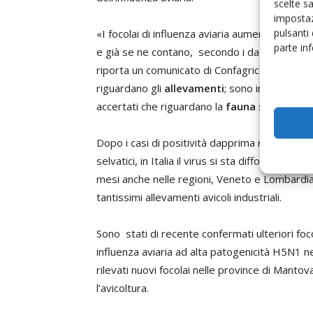
scelte s
impostaz
pulsanti
«I focolai di influenza aviaria aumentano rap
parte in
e già se ne contano, secondo i dati ufficiali diff
riporta un comunicato di Confagricoltura -
26
riguardano gli
allevamenti
; sono invece
13
i
f
accertati che riguardano la
fauna selvatica
.
Dopo i casi di positività dapprima rilevati nei v
selvatici, in Italia il virus si sta diffondendo 
mesi anche nelle regioni, Veneto e Lombardia
tantissimi allevamenti avicoli industriali.
Sono stati di recente confermati ulteriori foco
influenza aviaria ad alta patogenicità H5N1 n
rilevati nuovi focolai nelle province di Mant
l’avicoltura.