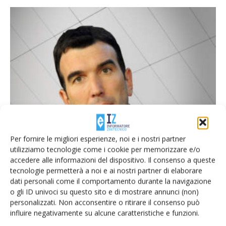
Fondo latte, Martina: “Salirà a 30 milioni”
Di
Giorgio Setti
10 Luglio 2017
Per fornire le migliori esperienze, noi e i nostri partner
utilizziamo tecnologie come i cookie per memorizzare e/o
accedere alle informazioni del dispositivo. Il consenso a queste
tecnologie permetterà a noi e ai nostri partner di elaborare
E-magazine
dati personali come il comportamento durante la navigazione
Tecniche, prodotti e servizi dalle aziende
o gli ID univoci su questo sito e di mostrare annunci (non)
personalizzati. Non acconsentire o ritirare il consenso può
influire negativamente su alcune caratteristiche e funzioni.