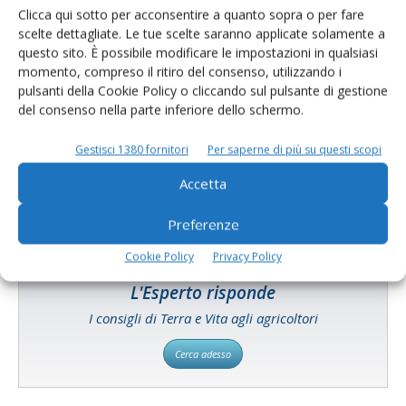
Clicca qui sotto per acconsentire a quanto sopra o per fare
scelte dettagliate. Le tue scelte saranno applicate solamente a
questo sito. È possibile modificare le impostazioni in qualsiasi
momento, compreso il ritiro del consenso, utilizzando i
pulsanti della Cookie Policy o cliccando sul pulsante di gestione
Catalogo Aziende e Prodotti
del consenso nella parte inferiore dello schermo.
Un modo semplice per cercare un'azienda o un
Gestisci 1380 fornitori
Per saperne di più su questi scopi
prodotto!
Accetta
Cerca adesso
Preferenze
Cookie Policy
Privacy Policy
L'Esperto risponde
I consigli di Terra e Vita agli agricoltori
Cerca adesso