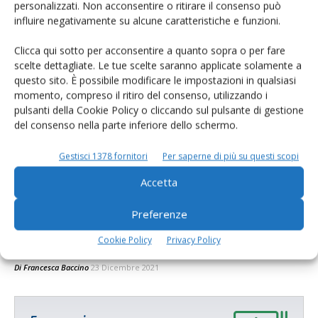
Emergenza influenza aviaria, banche in
personalizzati. Non acconsentire o ritirare il consenso può
soccorso degli allevamenti
influire negativamente su alcune caratteristiche e funzioni.
Di
Francesca Baccino
7 Febbraio 2022
Clicca qui sotto per acconsentire a quanto sopra o per fare
scelte dettagliate. Le tue scelte saranno applicate solamente a
questo sito. È possibile modificare le impostazioni in qualsiasi
momento, compreso il ritiro del consenso, utilizzando i
pulsanti della Cookie Policy o cliccando sul pulsante di gestione
del consenso nella parte inferiore dello schermo.
Gestisci 1378 fornitori
Per saperne di più su questi scopi
Accetta
Preferenze
Influenza aviaria: ok dal Mipaaf e dal
Cookie Policy
Privacy Policy
Minsal agli indennizzi dei...
Di
Francesca Baccino
23 Dicembre 2021