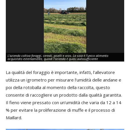
L’azienda coltiva foraggi, cereali, piselli e orzo. La soia è l’unico alimento
Un
acquistato esternamente, quindi l’azienda è quasi autosufficiente
ra
La qualità del foraggio è importante, infatti, l’allevatore
utilizza un igrometro per misurare l’umidità delle andane e
poi della rotoballa al momento della raccolta, questo
consente di raccogliere un prodotto dalla qualità garantita.
Il fieno viene pressato con un’umidità che varia da 12 a 14
% per evitare la proliferazione di muffe e il processo di
Maillard.