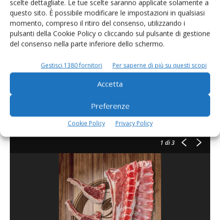
scelte dettagliate. Le tue scelte saranno applicate solamente a
caldo. L’azienda ha inoltre installato 200 kilowatt di
questo sito. È possibile modificare le impostazioni in qualsiasi
impianto fotovoltaico:
“Siamo autosufficienti anche a
momento, compreso il ritiro del consenso, utilizzando i
pulsanti della Cookie Policy o cliccando sul pulsante di gestione
livello energetico
- conclude Gianfranco -
con il sole
del consenso nella parte inferiore dello schermo.
maciniamo i cereali, irrighiamo i campi e gestiamo
l’intera azienda”
.
Gestisci 1380 fornitori
Per saperne di più su questi scopi
L’attività della Società agricola Oredda è costruita su un
Accetta
equilibrio tra tradizione e innovazione, autosufficienza e
sostenibilità, sempre con lo sguardo rivolto alla qualità, al
Preferenze
benessere animale e al futuro.
Cookie Policy
Privacy Policy
1
di 3