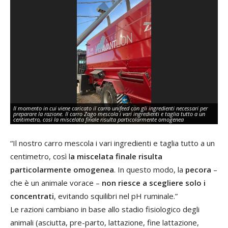
Il momento in cui viene caricato il carro unifeed con gli ingredienti necessari per
preparare la razione. Il carro Zago mescola i vari ingredienti e taglia tutto a un
Da
centimetro, così la miscelata finale risulta particolarmente omogenea
l’
“Il nostro carro mescola i vari ingredienti e taglia tutto a un
centimetro, così l
a miscelata finale risulta
particolarmente omogenea
. In questo modo, la
pecora
–
che è un animale vorace –
non riesce a scegliere solo i
concentrati
, evitando squilibri nel pH ruminale.”
Le razioni cambiano in base allo stadio fisiologico degli
animali (asciutta, pre-parto, lattazione, fine lattazione,