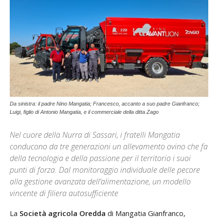
Da sinistra: il padre Nino Mangatia; Francesco, accanto a suo padre Gianfranco;
Luigi, figlio di Antonio Mangatia, e il commerciale della ditta Zago
Nel cuore della Nurra di Sassari, i fratelli Mangatia
conducono da tre generazioni un allevamento ovino che fa
della tecnologia e della passione per il territorio i suoi
punti di forza. Dal monitoraggio individuale delle pecore
alla gestione avanzata dell’alimentazione, un modello
vincente di filiera autosufficiente
La
Società agricola Oredda
di Mangatia Gianfranco,