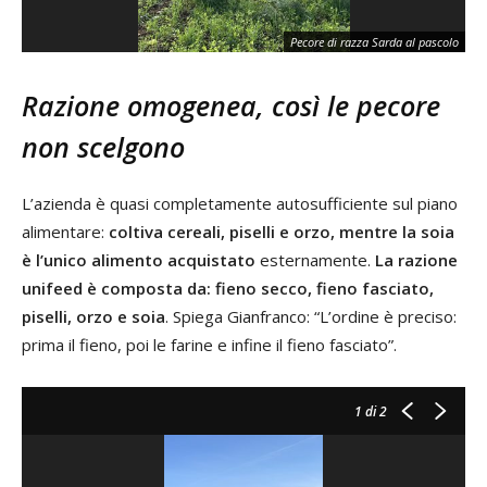
Un
Pecore di razza Sarda al pascolo
ca
Razione omogenea, così le pecore
non scelgono
L’azienda è quasi completamente autosufficiente sul piano
alimentare:
coltiva cereali, piselli e orzo, mentre la soia
è l’unico alimento acquistato
esternamente.
La razione
unifeed è composta da: fieno secco, fieno fasciato,
piselli, orzo e soia
. Spiega Gianfranco: “L’ordine è preciso:
prima il fieno, poi le farine e infine il fieno fasciato”.
1
di 2