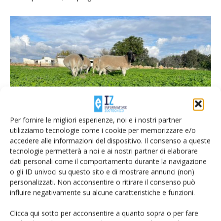
Per fornire le migliori esperienze, noi e i nostri partner
utilizziamo tecnologie come i cookie per memorizzare e/o
accedere alle informazioni del dispositivo. Il consenso a queste
tecnologie permetterà a noi e ai nostri partner di elaborare
dati personali come il comportamento durante la navigazione
o gli ID univoci su questo sito e di mostrare annunci (non)
Gli animali da carne vivono principalmente al pascolo e la loro carne è destinata alla
personalizzati. Non acconsentire o ritirare il consenso può
ristorazione
influire negativamente su alcune caratteristiche e funzioni.
Gli animali sono stabulati in capannoni, con corsie di
Clicca qui sotto per acconsentire a quanto sopra o per fare
alimentazione, che li proteggono da freddo, pioggia e