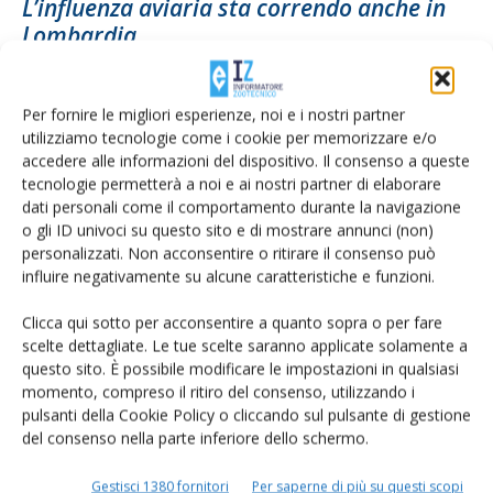
L’influenza aviaria sta correndo anche in
Lombardia
Di
Francesca Baccino
14 Dicembre 2021
Per fornire le migliori esperienze, noi e i nostri partner
utilizziamo tecnologie come i cookie per memorizzare e/o
accedere alle informazioni del dispositivo. Il consenso a queste
tecnologie permetterà a noi e ai nostri partner di elaborare
dati personali come il comportamento durante la navigazione
o gli ID univoci su questo sito e di mostrare annunci (non)
personalizzati. Non acconsentire o ritirare il consenso può
influire negativamente su alcune caratteristiche e funzioni.
Clicca qui sotto per acconsentire a quanto sopra o per fare
scelte dettagliate. Le tue scelte saranno applicate solamente a
Aviaria, assessore Lombardia: su
questo sito. È possibile modificare le impostazioni in qualsiasi
biosicurezza stanziati 2 milioni a 76
momento, compreso il ritiro del consenso, utilizzando i
allevamenti
pulsanti della Cookie Policy o cliccando sul pulsante di gestione
del consenso nella parte inferiore dello schermo.
Di
Redazione Informatore Zootecnico
1 Dicembre 2021
Gestisci 1380 fornitori
Per saperne di più su questi scopi