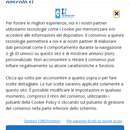
pascolo sì
Di
Floriano De Franceschi
28 Maggio 2022
Per fornire le migliori esperienze, noi e i nostri partner
utilizziamo tecnologie come i cookie per memorizzare e/o
accedere alle informazioni del dispositivo. Il consenso a queste
tecnologie permetterà a noi e ai nostri partner di elaborare
dati personali come il comportamento durante la navigazione
o gli ID univoci su questo sito e di mostrare annunci (non)
personalizzati. Non acconsentire o ritirare il consenso può
influire negativamente su alcune caratteristiche e funzioni.
Clicca qui sotto per acconsentire a quanto sopra o per fare
scelte dettagliate. Le tue scelte saranno applicate solamente a
Bussone, Uncem: «Necessario un piano
questo sito. È possibile modificare le impostazioni in qualsiasi
lupo nazionale»
momento, compreso il ritiro del consenso, utilizzando i
pulsanti della Cookie Policy o cliccando sul pulsante di gestione
Di
Francesca Baccino
18 Maggio 2022
del consenso nella parte inferiore dello schermo.
Gestisci 1380 fornitori
Per saperne di più su questi scopi