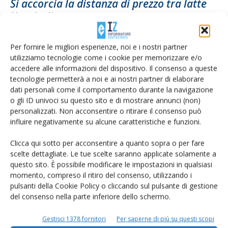
Si accorcia la distanza di prezzo tra latte
Ue e italiano
Di
Francesca Baccino
11 Novembre 2022
Per fornire le migliori esperienze, noi e i nostri partner
utilizziamo tecnologie come i cookie per memorizzare e/o
accedere alle informazioni del dispositivo. Il consenso a queste
tecnologie permetterà a noi e ai nostri partner di elaborare
dati personali come il comportamento durante la navigazione
o gli ID univoci su questo sito e di mostrare annunci (non)
personalizzati. Non acconsentire o ritirare il consenso può
influire negativamente su alcune caratteristiche e funzioni.
Clicca qui sotto per acconsentire a quanto sopra o per fare
scelte dettagliate. Le tue scelte saranno applicate solamente a
Sale a 50,33 euro/100 kg il prezzo medio
questo sito. È possibile modificare le impostazioni in qualsiasi
momento, compreso il ritiro del consenso, utilizzando i
del latte alla...
pulsanti della Cookie Policy o cliccando sul pulsante di gestione
Di
Francesca Baccino
18 Agosto 2022
del consenso nella parte inferiore dello schermo.
Gestisci 1378 fornitori
Per saperne di più su questi scopi