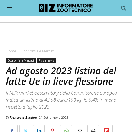
Home
Economia e Mercati
Economia e Mercati
Flash news
Ad agosto 2023 listino del
latte Ue in lieve flessione
Il Milk market observatory della Commissione europea
indica un listino di 43,58 euro/100 kg, lo 0,4% in meno
rispetto a luglio 2023
Di
Francesca Baccino
21 Settembre 2023