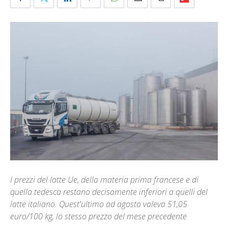
I prezzi del latte Ue, della materia prima francese e di
quella tedesca restano decisamente inferiori a quelli del
latte italiano. Quest'ultimo ad agosto valeva 51,05
euro/100 kg, lo stesso prezzo del mese precedente