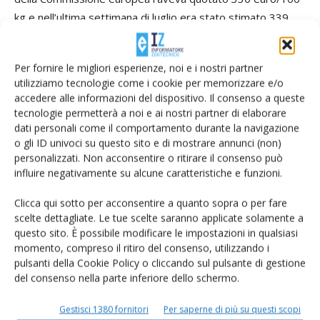
kg e nell’ultima settimana di luglio era stato stimato 339
euro/100 kg
Per fornire le migliori esperienze, noi e i nostri partner
utilizziamo tecnologie come i cookie per memorizzare e/o
TAG
latte Ue
prezzo
accedere alle informazioni del dispositivo. Il consenso a queste
tecnologie permetterà a noi e ai nostri partner di elaborare
dati personali come il comportamento durante la navigazione
o gli ID univoci su questo sito e di mostrare annunci (non)
personalizzati. Non acconsentire o ritirare il consenso può
Facebook
Twitter
influire negativamente su alcune caratteristiche e funzioni.
Clicca qui sotto per acconsentire a quanto sopra o per fare
Articoli correlati
scelte dettagliate. Le tue scelte saranno applicate solamente a
questo sito. È possibile modificare le impostazioni in qualsiasi
momento, compreso il ritiro del consenso, utilizzando i
Latte, salta l’intesa sul prezzo in Puglia
pulsanti della Cookie Policy o cliccando sul pulsante di gestione
al tavolo regionale
del consenso nella parte inferiore dello schermo.
Gestisci 1380 fornitori
Per saperne di più su questi scopi