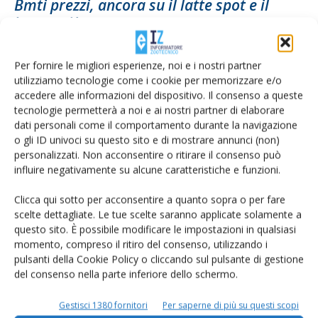
Bmti prezzi, ancora su il latte spot e il
burro, giù...
Di
Francesca Baccino
3 Giugno 2026
Per fornire le migliori esperienze, noi e i nostri partner
utilizziamo tecnologie come i cookie per memorizzare e/o
accedere alle informazioni del dispositivo. Il consenso a queste
tecnologie permetterà a noi e ai nostri partner di elaborare
dati personali come il comportamento durante la navigazione
o gli ID univoci su questo sito e di mostrare annunci (non)
personalizzati. Non acconsentire o ritirare il consenso può
influire negativamente su alcune caratteristiche e funzioni.
Clicca qui sotto per acconsentire a quanto sopra o per fare
scelte dettagliate. Le tue scelte saranno applicate solamente a
Bmti listini, ancora rialzi per il latte spot,
questo sito. È possibile modificare le impostazioni in qualsiasi
momento, compreso il ritiro del consenso, utilizzando i
stabilità per formaggi...
pulsanti della Cookie Policy o cliccando sul pulsante di gestione
Di Teresa Orsetti
-
26 Maggio 2026
del consenso nella parte inferiore dello schermo.
Gestisci 1380 fornitori
Per saperne di più su questi scopi