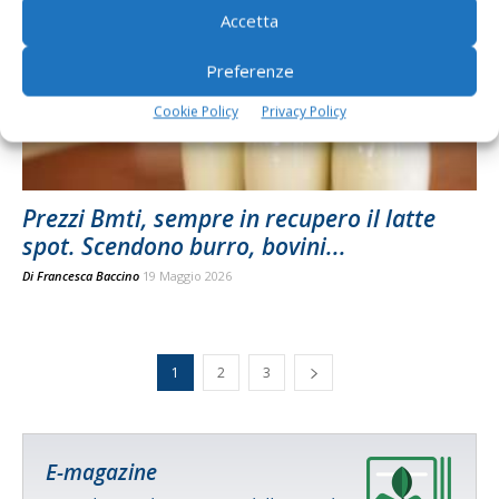
Accetta
Preferenze
Cookie Policy
Privacy Policy
Prezzi Bmti, sempre in recupero il latte
spot. Scendono burro, bovini...
Di
Francesca Baccino
19 Maggio 2026
1
2
3
E-magazine