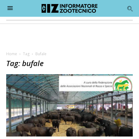
Home
Tag
Bufale
Tag: bufale