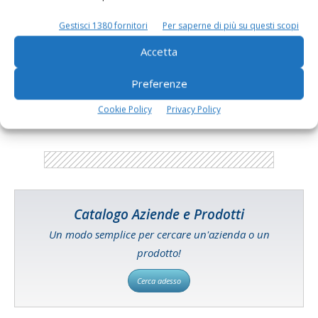
Di
Giorgio Setti
27 Giugno 2017
Gestisci 1380 fornitori
Per saperne di più su questi scopi
Accetta
E-magazine
Tecniche, prodotti e servizi dalle aziende
Preferenze
Cookie Policy
Privacy Policy
Catalogo Aziende e Prodotti
Un modo semplice per cercare un'azienda o un
prodotto!
Cerca adesso