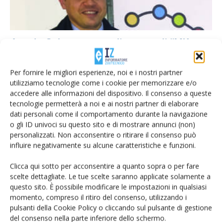
Angelo Coletta nuovo direttore di “M’Ama
Buffalo”
Di Carlo Borrelli
-
4 Gennaio 2018
Per fornire le migliori esperienze, noi e i nostri partner
utilizziamo tecnologie come i cookie per memorizzare e/o
accedere alle informazioni del dispositivo. Il consenso a queste
tecnologie permetterà a noi e ai nostri partner di elaborare
dati personali come il comportamento durante la navigazione
o gli ID univoci su questo sito e di mostrare annunci (non)
personalizzati. Non acconsentire o ritirare il consenso può
influire negativamente su alcune caratteristiche e funzioni.
Clicca qui sotto per acconsentire a quanto sopra o per fare
scelte dettagliate. Le tue scelte saranno applicate solamente a
questo sito. È possibile modificare le impostazioni in qualsiasi
momento, compreso il ritiro del consenso, utilizzando i
Bufale, più latte se aumenta la superficie
pulsanti della Cookie Policy o cliccando sul pulsante di gestione
disponibile
del consenso nella parte inferiore dello schermo.