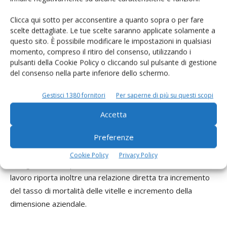
valore massimo del 30% riscontrato in circa il 10% delle
aziende, decisamente troppo elevato e indice di una
Clicca qui sotto per acconsentire a quanto sopra o per fare
scelte dettagliate. Le tue scelte saranno applicate solamente a
carente cura da parte dell’allevatore verso gli animali
questo sito. È possibile modificare le impostazioni in qualsiasi
appena nati. Analoghe considerazioni possono essere fatte
momento, compreso il ritiro del consenso, utilizzando i
per il tasso di mortalità precoce (tra le 24 ore dopo la
pulsanti della Cookie Policy o cliccando sul pulsante di gestione
nascita e lo svezzamento).
del consenso nella parte inferiore dello schermo.
Gestisci 1380 fornitori
Per saperne di più su questi scopi
Accetta
Un report irlandese (ICBF, 2013) riporta valori di tassi di
Preferenze
mortalità nei primi 28 giorni di vita pari a 4,24%, mentre
dati inglesi riportano un tasso di mortalità tra la nascita e i
Cookie Policy
Privacy Policy
180 giorni di vita pari al 7,42% (Gates, 2013). Quest’ultimo
lavoro riporta inoltre una relazione diretta tra incremento
del tasso di mortalità delle vitelle e incremento della
dimensione aziendale.