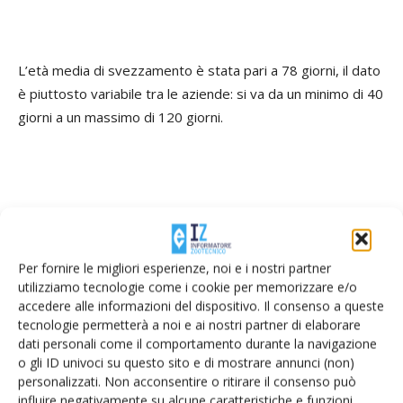
L’età media di svezzamento è stata pari a 78 giorni, il dato
è piuttosto variabile tra le aziende: si va da un minimo di 40
giorni a un massimo di 120 giorni.
Il tasso di mortalità
Per fornire le migliori esperienze, noi e i nostri partner
utilizziamo tecnologie come i cookie per memorizzare e/o
accedere alle informazioni del dispositivo. Il consenso a queste
I tassi di mortalità delle vitelle mostrano valori molto
tecnologie permetterà a noi e ai nostri partner di elaborare
variabili tra le diverse stalle (tabella 4). La mortalità
dati personali come il comportamento durante la navigazione
o gli ID univoci su questo sito e di mostrare annunci (non)
perinatale, cioè nelle prime 24 ore dopo la nascita, pur
personalizzati. Non acconsentire o ritirare il consenso può
mostrando un valore medio non elevatissimo, mostra un
influire negativamente su alcune caratteristiche e funzioni.