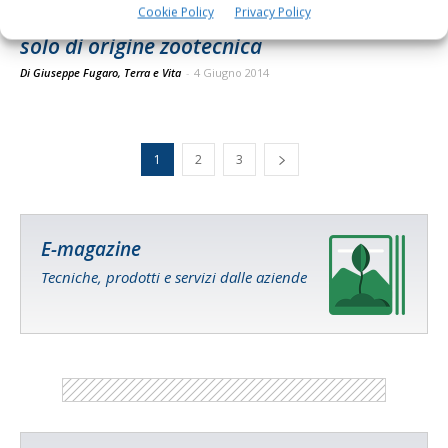
Cookie Policy
Privacy Policy
Contrordine nitrati, l’inquinamento non è
solo di origine zootecnica
Di Giuseppe Fugaro, Terra e Vita
-
4 Giugno 2014
1
2
3
E-magazine
Tecniche, prodotti e servizi dalle aziende