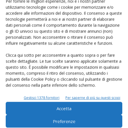
Per fornire le migliori esperienze, noi e i nostri partner
utilizziamo tecnologie come i cookie per memorizzare e/o
accedere alle informazioni del dispositivo. Il consenso a queste
tecnologie permetterà a noi e ai nostri partner di elaborare
dati personali come il comportamento durante la navigazione
o gli ID univoci su questo sito e di mostrare annunci (non)
personalizzati. Non acconsentire o ritirare il consenso può
Carne infetta, sequestri in 11 regioni
influire negativamente su alcune caratteristiche e funzioni.
italiane
Clicca qui sotto per acconsentire a quanto sopra o per fare
Di Terra e Vita
-
11 Giugno 2014
scelte dettagliate. Le tue scelte saranno applicate solamente a
questo sito. È possibile modificare le impostazioni in qualsiasi
momento, compreso il ritiro del consenso, utilizzando i
pulsanti della Cookie Policy o cliccando sul pulsante di gestione
del consenso nella parte inferiore dello schermo.
Gestisci 1378 fornitori
Per saperne di più su questi scopi
Accetta
Preferenze