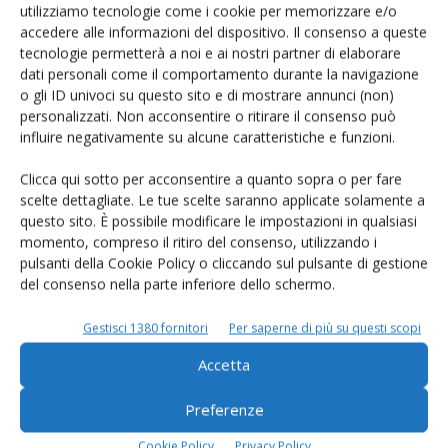
utilizziamo tecnologie come i cookie per memorizzare e/o
Mocellin, Confcooperative
accedere alle informazioni del dispositivo. Il consenso a queste
Agroalimentare: «Con il caldo estremo
tecnologie permetterà a noi e ai nostri partner di elaborare
ridotta la produzione di latte»
dati personali come il comportamento durante la navigazione
o gli ID univoci su questo sito e di mostrare annunci (non)
personalizzati. Non acconsentire o ritirare il consenso può
Bresciangrana ferma il ritiro del latte e
influire negativamente su alcune caratteristiche e funzioni.
la produzione fino al 31 agosto
Clicca qui sotto per acconsentire a quanto sopra o per fare
scelte dettagliate. Le tue scelte saranno applicate solamente a
Latte, salta l’intesa sul prezzo in Puglia
questo sito. È possibile modificare le impostazioni in qualsiasi
al tavolo regionale
momento, compreso il ritiro del consenso, utilizzando i
pulsanti della Cookie Policy o cliccando sul pulsante di gestione
del consenso nella parte inferiore dello schermo.
Gestisci 1380 fornitori
Per saperne di più su questi scopi
Accetta
LASCIA UN COMMENTO
Preferenze
Cookie Policy
Privacy Policy