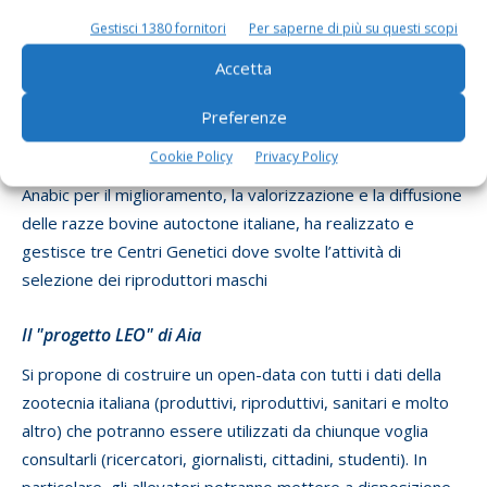
allevamenti e 46.000 capi, la Podolica con circa 1.000
Gestisci 1380 fornitori
Per saperne di più su questi scopi
allevamenti e 37.000 capi, la Romagnola con 350
Accetta
allevamenti e 11.500 capi e la Maremmana con 250
allevamenti e 12.000 capi iscritti. Gli animali sono allevati
Preferenze
per il 95% in collina e montagna e per il 60% al pascolo.
Cookie Policy
Privacy Policy
Anabic per il miglioramento, la valorizzazione e la diffusione
delle razze bovine autoctone italiane, ha realizzato e
gestisce tre Centri Genetici dove svolte l’attività di
selezione dei riproduttori maschi
Il "progetto LEO" di Aia
Si propone di costruire un open-data con tutti i dati della
zootecnia italiana (produttivi, riproduttivi, sanitari e molto
altro) che potranno essere utilizzati da chiunque voglia
consultarli (ricercatori, giornalisti, cittadini, studenti). In