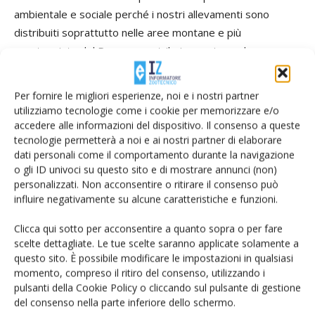
ambientale e sociale perché i nostri allevamenti sono
distribuiti soprattutto nelle aree montane e più
svantaggiate del Paese e contribuiscono in modo
fondamentale a mantenere in condizioni idonee i pascoli ed
i terreni coltivati di tali zone, salvaguardandoli da dissesti
Per fornire le migliori esperienze, noi e i nostri partner
ed incendi».
utilizziamo tecnologie come i cookie per memorizzare e/o
accedere alle informazioni del dispositivo. Il consenso a queste
tecnologie permetterà a noi e ai nostri partner di elaborare
Ad Agriumbria saranno presenti circa 30 esemplari tra tori,
dati personali come il comportamento durante la navigazione
vitelli, manze e vacche, delle razze Chianina, Marchigiana,
o gli ID univoci su questo sito e di mostrare annunci (non)
Romagnola, Maremmana e Podolica, tipiche del Centro e
personalizzati. Non acconsentire o ritirare il consenso può
del Sud Italia.
influire negativamente su alcune caratteristiche e funzioni.
Clicca qui sotto per acconsentire a quanto sopra o per fare
Anabic in cifre
scelte dettagliate. Le tue scelte saranno applicate solamente a
questo sito. È possibile modificare le impostazioni in qualsiasi
Gli allevamenti associati all’Anabic sono oltre 5.100 con
momento, compreso il ritiro del consenso, utilizzando i
circa 157.000 capi iscritti al Libro Genealogico. La razza più
pulsanti della Cookie Policy o cliccando sul pulsante di gestione
rappresentata è la Marchigiana con oltre 2.000 allevamenti
del consenso nella parte inferiore dello schermo.
e 51.000 capi. Seguono la Chianina con circa 1.500