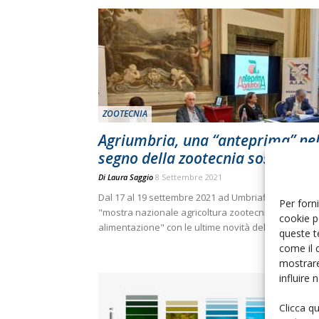
ZOOTECNIA
Agriumbria, una “anteprima” ne
segno della zootecnia sostenibil
Di
Laura Saggio
8 Settembre 2021
Dal 17 al 19 settembre 2021 ad Umbriafiere riparte 
Per forni
"mostra nazionale agricoltura zootecnia
cookie p
alimentazione" con le ultime novità del settore
queste t
come il 
mostrare
influire
Clicca q