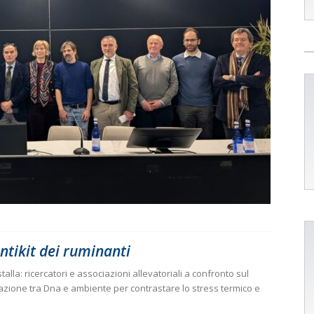
entikit dei ruminanti
alla: ricercatori e associazioni allevatoriali a confronto sul
terazione tra Dna e ambiente per contrastare lo stress termico e