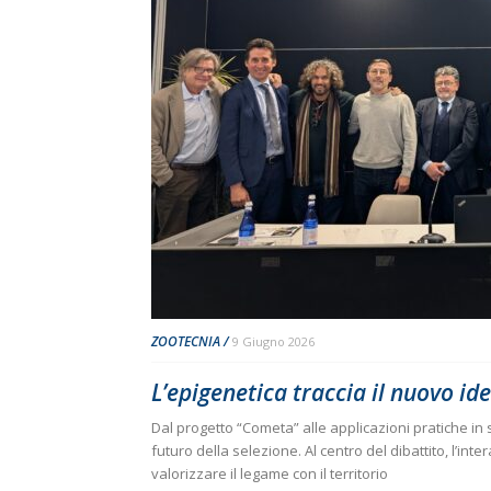
ZOOTECNIA
9 Giugno 2026
L’epigenetica traccia il nuovo id
Dal progetto “Cometa” alle applicazioni pratiche in st
futuro della selezione. Al centro del dibattito, l’in
valorizzare il legame con il territorio