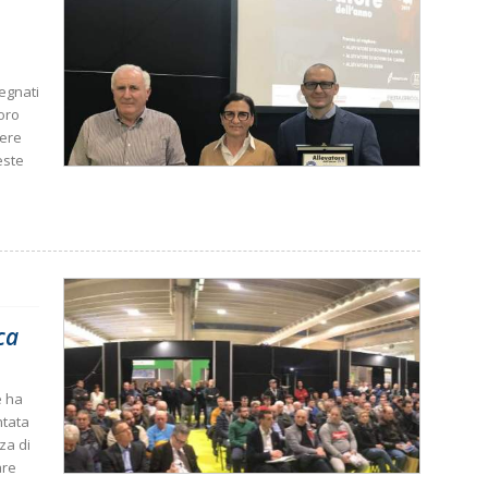
segnati
loro
sere
este
ca
e ha
ntata
za di
are