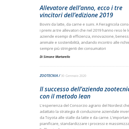
Allevatore dell’anno, ecco i tre
vincitori dell’edizione 2019
Bovini da latte, da carne e suini. A Fieragricola con
i premi ai tre allevatori che nel 2019 hanno reso le 
aziende esempi di efficienza, innovazione, benes
animale e sostenibilità, andando incontro alle richi
sempre più stringenti dei consumatori
Di
Simone Martarello
ZOOTECNIA
30 Gennaio 2020
Il successo dell’azienda zootecni
con il metodo lean
L'esperienza del Consorzio agrario del Nordest ch
adattato la strategia di conduzione aziendale inve
da Toyota alle stalle da latte e da carne. L'importan
pianificare, standardizzare i processi e massimizz