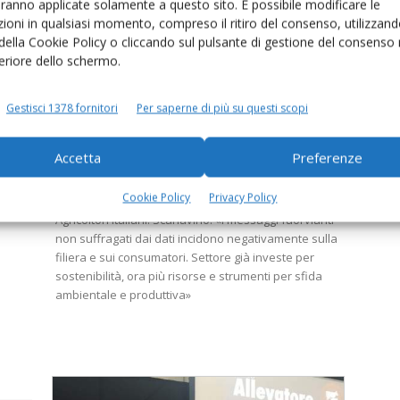
aranno applicate solamente a questo sito. È possibile modificare le
ioni in qualsiasi momento, compreso il ritiro del consenso, utilizzand
 della Cookie Policy o cliccando sul pulsante di gestione del consenso 
feriore dello schermo.
ZOOTECNIA
Da allevamenti 5,2% di emissioni.
Gestisci 1378 fornitori
Per saperne di più su questi scopi
Zootecnia pronta a transizione
verde
Accetta
Preferenze
Di
Laura Saggio
27 Aprile 2021
la
Cookie Policy
Privacy Policy
Il punto nel corso di un webinar organizzato da Cia-
Agricoltori Italiani. Scanavino: «I messaggi fuorvianti
non suffragati dai dati incidono negativamente sulla
filiera e sui consumatori. Settore già investe per
sostenibilità, ora più risorse e strumenti per sfida
ambientale e produttiva»