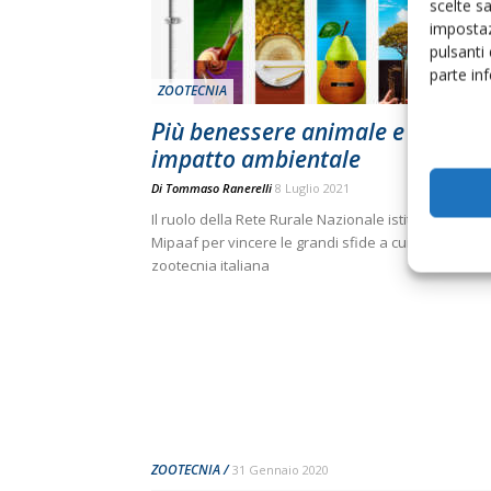
scelte s
impostaz
pulsanti
parte in
ZOOTECNIA
Più benessere animale e meno
impatto ambientale
Di
Tommaso Ranerelli
8 Luglio 2021
Il ruolo della Rete Rurale Nazionale istituita dal
Mipaaf per vincere le grandi sfide a cui è chiamata 
zootecnia italiana
ZOOTECNIA
31 Gennaio 2020