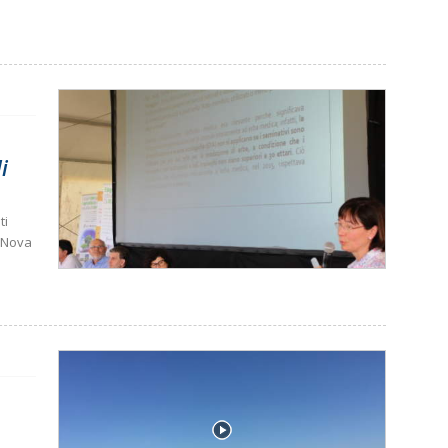
i
ti
i Nova