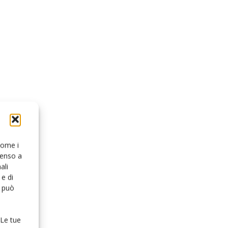
 come i
senso a
ali
e di
o può
 Le tue