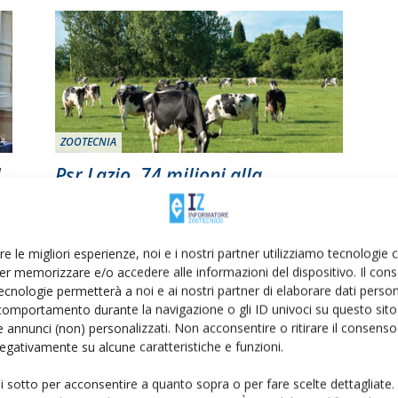
ZOOTECNIA
l
Psr Lazio, 74 milioni alla
e
zootecnia
Di
Laura Saggio
25 Agosto 2021
la
L’emergenza Covid è costata alle stalle italiane 1,7
re le migliori esperienze, noi e i nostri partner utilizziamo tecnologie
miliardi di euro. Granieri: «Questi finanziamenti
er memorizzare e/o accedere alle informazioni del dispositivo. Il con
rappresentano una boccata di ossigeno per le tante
ecnologie permetterà a noi e ai nostri partner di elaborare dati person
aziende laziali vessate dalla crisi»
comportamento durante la navigazione o gli ID univoci su questo sito 
 annunci (non) personalizzati. Non acconsentire o ritirare il consens
 negativamente su alcune caratteristiche e funzioni.
ui sotto per acconsentire a quanto sopra o per fare scelte dettagliate.