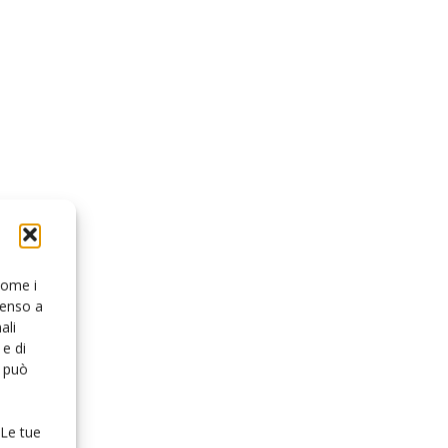
 come i
senso a
ali
e di
o può
 Le tue