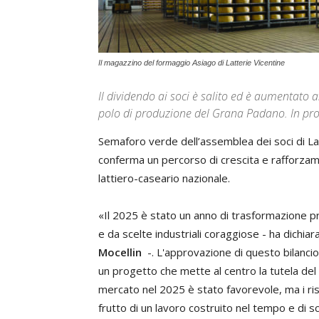
Il magazzino del formaggio Asiago di Latterie Vicentine
Il dividendo ai soci è salito ed è aumentato a
polo di produzione del Grana Padano. In pro
Semaforo verde dell’assemblea dei soci di Latt
conferma un percorso di crescita e rafforzam
lattiero-caseario nazionale.
«Il 2025 è stato un anno di trasformazione pr
e da scelte industriali coraggiose - ha dichiar
Mocellin
-. L'approvazione di questo bilancio 
un progetto che mette al centro la tutela del lo
mercato nel 2025 è stato favorevole, ma i risul
frutto di un lavoro costruito nel tempo e di sc