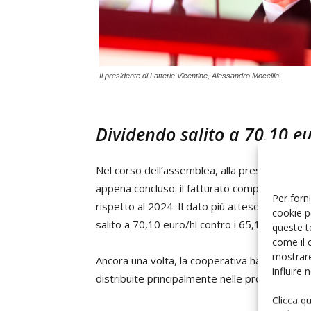
Il presidente di Latterie Vicentine, Alessandro Mocellin
Dividendo salito a 70,10 eu
Nel corso dell’assemblea, alla presenza dei so
appena concluso: il fatturato complessivo ha r
Per forni
rispetto al 2024. Il dato più atteso riguardava
cookie p
salito a 70,10 euro/hl contro i 65,16 euro/hl 
queste t
come il 
mostrare
Ancora una volta, la cooperativa ha valorizzat
influire
distribuite principalmente nelle province di 
Clicca q