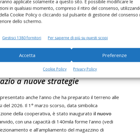
aranno applicate solamente a questo sito. È possibile modificare le
o e il Grano Padano
ioni in qualsiasi momento, compreso il ritiro del consenso, utilizzand
 della Cookie Policy o cliccando sul pulsante di gestione del consenso 
ormaggi. Il Grana Padano ha generato un giro d’affari di
feriore dello schermo.
nto i 43,5 milioni di euro. Oltre 8,5 milioni di euro sono
alla cooperativa.
Gestisci 1380 fornitori
Per saperne di più su questi scopi
i freschi, che ha totalizzato 18 milioni di euro di
Accetta
Preferenze
ziendali che ha raggiunto quota 4 milioni di euro.
Cookie Policy
Privacy Policy
pazio a nuove strategie
ppresentato anche l’anno che ha preparato il terreno alle
i del 2026. Il 1° marzo scorso, data simbolica
dazione della cooperativa, è stato inaugurato
il nuovo
nvido, con una capacità di 140mila forme l'anno (vedi
nfezionamento e all’ampliamento del magazzino di