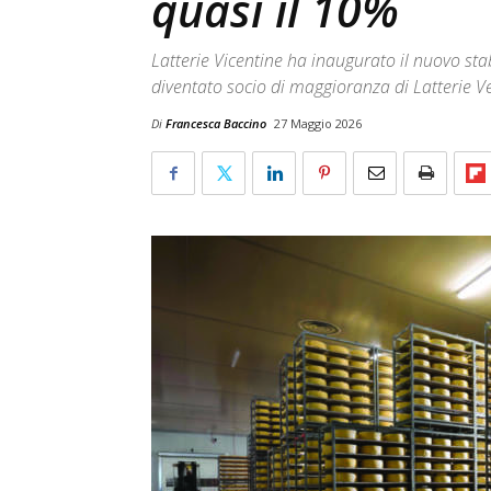
quasi il 10%
Latterie Vicentine ha inaugurato il nuovo s
diventato socio di maggioranza di Latterie V
Di
Francesca Baccino
27 Maggio 2026