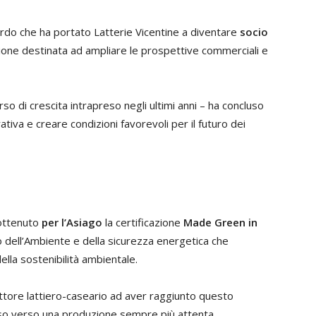
ordo che ha portato Latterie Vicentine a diventare
socio
ione destinata ad ampliare le prospettive commerciali e
orso di crescita intrapreso negli ultimi anni – ha concluso
ativa e creare condizioni favorevoli per il futuro dei
 ottenuto
per l’Asiago
la certificazione
Made Green in
 dell’Ambiente e della sicurezza energetica che
ella sostenibilità ambientale.
settore lattiero-caseario ad aver raggiunto questo
eso verso una produzione sempre più attenta