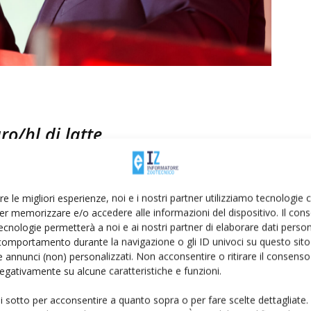
ro/hl di latte
ci allevatori, sono stati presentati i numeri dell’anno
aggiunto i 128 milioni di euro, in crescita del 9,4%
re le migliori esperienze, noi e i nostri partner utilizziamo tecnologie
 però la remunerazione del latte ai soci: il dividendo è
er memorizzare e/o accedere alle informazioni del dispositivo. Il con
dell’esercizio precedente.
ecnologie permetterà a noi e ai nostri partner di elaborare dati person
comportamento durante la navigazione o gli ID univoci su questo sito 
 annunci (non) personalizzati. Non acconsentire o ritirare il consens
o il latte conferito dalle 200 aziende agricole associate,
 negativamente su alcune caratteristiche e funzioni.
Vicenza, Padova, Treviso e Trento.
ui sotto per acconsentire a quanto sopra o per fare scelte dettagliate.