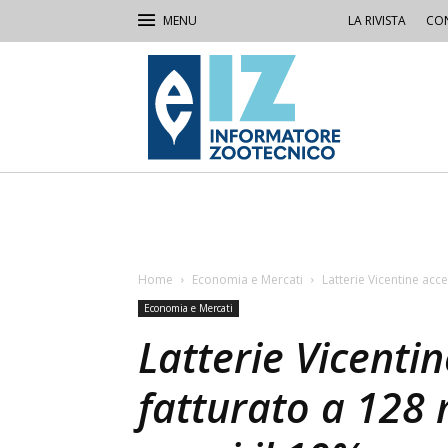
LA RIVISTA
CON
IZ
Informatore
Zootecnico
Home
Economia e Mercati
Latterie Vicentine accel
Economia e Mercati
Latterie Vicenti
fatturato a 128 m