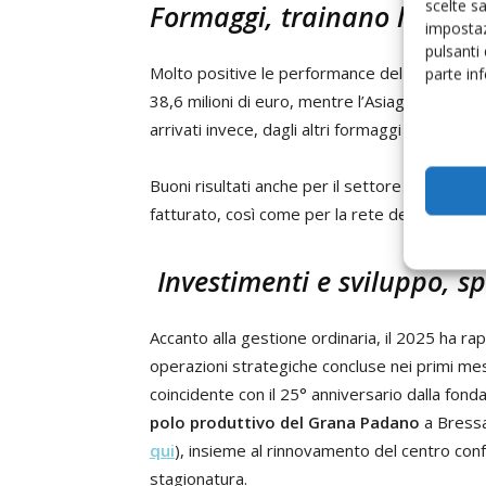
scelte s
Formaggi, trainano l’Asiag
impostaz
pulsanti
Molto positive le performance del comparto f
parte in
38,6 milioni di euro, mentre l’Asiago ha raggiu
arrivati invece, dagli altri formaggi prodotti d
Buoni risultati anche per il settore dei prodott
fatturato, così come per la rete degli spacci a
Investimenti e sviluppo, s
Accanto alla gestione ordinaria, il 2025 ha ra
operazioni strategiche concluse nei primi mes
coincidente con il 25° anniversario dalla fon
polo produttivo del Grana Padano
a Bressa
qui
), insieme al rinnovamento del centro co
stagionatura.