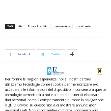
TAG
Aia
Ettore Prandini
innovazione
presidente
Facebook
Twitter
Articoli correlati
Per fornire le migliori esperienze, noi e i nostri partner
utilizziamo tecnologie come i cookie per memorizzare e/o
Bresciangrana ferma il ritiro del latte e
accedere alle informazioni del dispositivo. Il consenso a queste
la produzione fino al 31 agosto
tecnologie permetterà a noi e ai nostri partner di elaborare
dati personali come il comportamento durante la navigazione
o gli ID univoci su questo sito e di mostrare annunci (non)
Paolo Giorgi eletto presidente dell’Arat
personalizzati. Non acconsentire o ritirare il consenso può