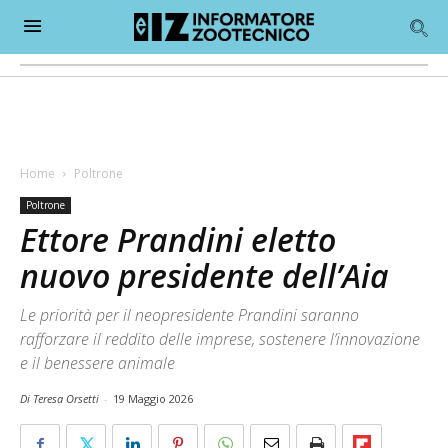
Home
Poltrone
Poltrone
Ettore Prandini eletto
nuovo presidente dell’Aia
Le priorità per il neopresidente Prandini saranno
rafforzare il reddito delle imprese, sostenere l’innovazione
e il benessere animale
Di Teresa Orsetti
-
19 Maggio 2026