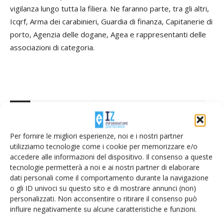
vigilanza lungo tutta la filiera. Ne faranno parte, tra gli altri,
Icqrf, Arma dei carabinieri, Guardia di finanza, Capitanerie di
porto, Agenzia delle dogane, Agea e rappresentanti delle
associazioni di categoria.
TAG
frode alimentare
legge tutela agroalimentare
reato
sanzioni
Per fornire le migliori esperienze, noi e i nostri partner
utilizziamo tecnologie come i cookie per memorizzare e/o
accedere alle informazioni del dispositivo. Il consenso a queste
tecnologie permetterà a noi e ai nostri partner di elaborare
Facebook
Twitter
dati personali come il comportamento durante la navigazione
o gli ID univoci su questo sito e di mostrare annunci (non)
personalizzati. Non acconsentire o ritirare il consenso può
influire negativamente su alcune caratteristiche e funzioni.
Articoli correlati