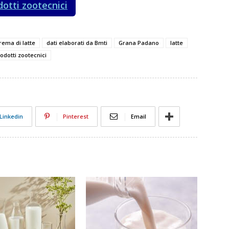
dotti zootecnici
rema di latte
dati elaborati da Bmti
Grana Padano
latte
odotti zootecnici
Linkedin
Pinterest
Email