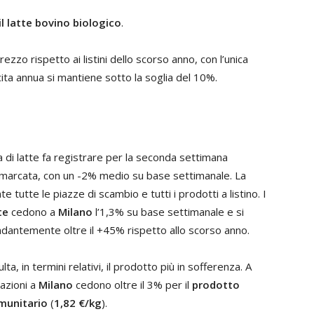
l latte bovino biologico
.
zzo rispetto ai listini dello scorso anno, con l’unica
cita annua si mantiene sotto la soglia del 10%.
a di latte fa registrare per la seconda settimana
 marcata, con un -2% medio su base settimanale. La
 tutte le piazze di scambio e tutti i prodotti a listino. I
te
cedono a
Milano
l’1,3% su base settimanale e si
dantemente oltre il +45% rispetto allo scorso anno.
lta, in termini relativi, il prodotto più in sofferenza. A
azioni a
Milano
cedono oltre il 3% per il
prodotto
munitario
(
1,82 €/kg
).