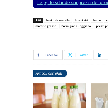
Leggi le schede sui prezzi dei pro
TAG
bovini da macello
bovini vivi
burro
c
materie grasse
Parmigiano Reggiano
prezzi pr
Facebook
Twitter
Articoli correlati