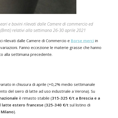
caseari e bovini rilevati dalle Camere di commercio ed
(Bmti) relativi alla settimana 26-30 aprile 2021
ci rilevati dalle Camere di Commercio e
Borse merci
in
 variazioni. Fanno eccezione le materie grasse che hanno
to alla settimana precedente.
variato in chiusura di aprile (+0,2% medio settimanale
o del siero di latte ad uso industriale a Verona). Su
nazionale
è rimasto stabile (
315-325 €/t a Brescia e a
l
latte estero francese
(
325-340 €/t
sul listino di
Milano
).