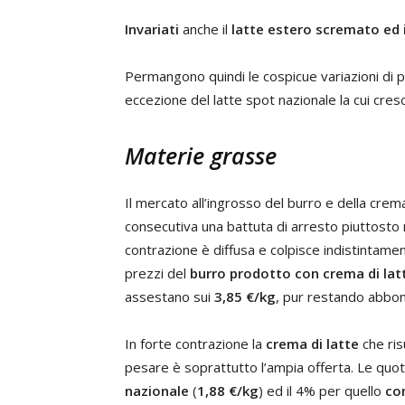
Invariati
anche il
latte estero scremato ed i
Permangono quindi le cospicue variazioni di pre
eccezione del latte spot nazionale la cui cres
Materie grasse
Il mercato all’ingrosso del burro e della crem
consecutiva una battuta di arresto piuttosto
contrazione è diffusa e colpisce indistintamente
prezzi del
burro prodotto con crema di lat
assestano sui
3,85 €/kg
, pur restando abbon
In forte contrazione la
crema di latte
che risu
pesare è soprattutto l’ampia offerta. Le quot
nazionale
(
1,88 €/kg
) ed il 4% per quello
co