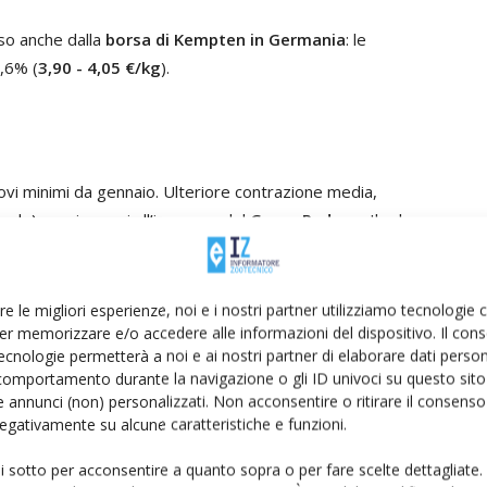
sso anche dalla
borsa di Kempten in Germania
: le
0,6% (
3,90 - 4,05 €/kg
).
ovi minimi da gennaio. Ulteriore contrazione media,
ale), per i prezzi all’ingrosso del
Grana Padano
. Il calo
 piazze di Brescia, Cremona e Milano, le quali hanno
na contrazione del -1,4% sul prezzo all’ingrosso del
re più lunghe.
re le migliori esperienze, noi e i nostri partner utilizziamo tecnologie
er memorizzare e/o accedere alle informazioni del dispositivo. Il con
ecnologie permetterà a noi e ai nostri partner di elaborare dati person
comportamento durante la navigazione o gli ID univoci su questo sito 
 annunci (non) personalizzati. Non acconsentire o ritirare il consens
 negativamente su alcune caratteristiche e funzioni.
armigiano Reggiano che, a differenza di tutti gli altri
ato nell’ultimo quadrimestre, è proseguita anche in
ui sotto per acconsentire a quanto sopra o per fare scelte dettagliate.
o variazioni
nei listini di tutte le piazze monitorate e per