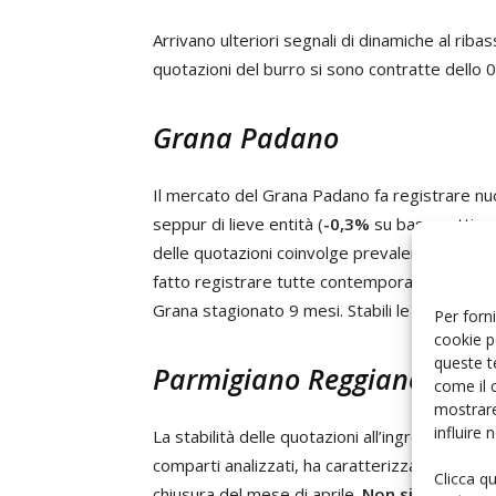
Arrivano ulteriori segnali di dinamiche al riba
quotazioni del burro si sono contratte dello 
Grana Padano
Il mercato del Grana Padano fa registrare nu
seppur di lieve entità (
-0,3%
su base settiman
delle quotazioni coinvolge prevalentemente le
fatto registrare tutte contemporaneamente u
Grana stagionato 9 mesi. Stabili le stagionatu
Per forni
cookie p
queste t
Parmigiano Reggiano
come il 
mostrare
influire
La stabilità delle quotazioni all’ingrosso del P
comparti analizzati, ha caratterizzato il merc
Clicca q
chiusura del mese di aprile.
Non si registran