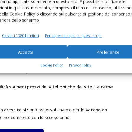
aranno applicate solamente a questo sito. È possibile modificare le
manale). Rimane stabile, dunque, l’ampia variazione di
ioni in qualsiasi momento, compreso il ritiro del consenso, utilizzand
 della Cookie Policy o cliccando sul pulsante di gestione del consenso 
del +25% per le stagionature più brevi, con picchi del
feriore dello schermo.
Gestisci 1380 fornitori
Per saperne di più su questi scopi
Accetta
Preferenze
di stabilità del mercato bovino, con i listini che sono
ttimanale, tranne poche eccezioni. Tra queste ritroviamo
Cookie Policy
Privacy Policy
iotti
sia sulla piazza di
Mantova
che di
Modena
.
lità sia per i prezzi dei vitelloni che dei vitelli a carne
in crescita
si sono osservati invece per le
vacche da
che nel confronto con lo scorso anno.