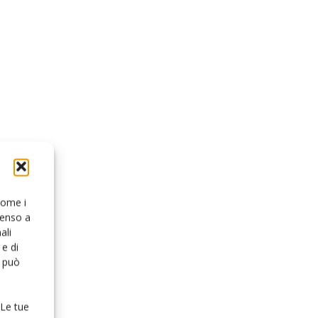
 come i
senso a
ali
e di
o può
 Le tue