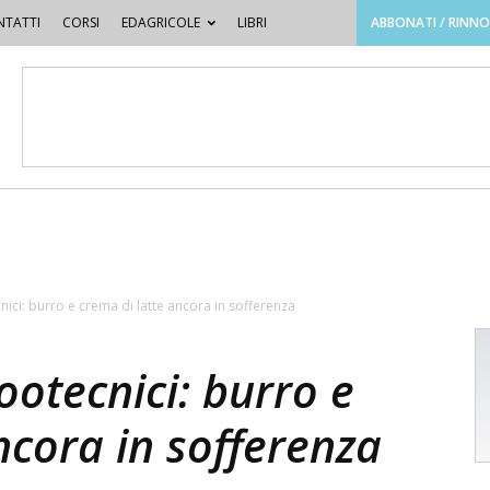
TATTI
CORSI
EDAGRICOLE
LIBRI
ABBONATI / RINN
nici: burro e crema di latte ancora in sofferenza
ootecnici: burro e
ncora in sofferenza