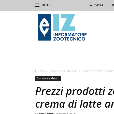
LA RIVISTA
CON
IZ
Informatore
Zootecnico
Home
Economia e Mercati
Prezzi prodotti zootec
Economia e Mercati
Prezzi prodotti z
crema di latte a
Di
Alice Martini
4 Maggio 2021