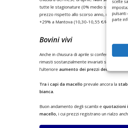
scelte s
tutte le stagionature (0% medio su base setti
impostaz
pulsanti
prezzo rispetto allo scorso anno, nell’ordine 
parte in
+29% a Mantova (10,30-10,55 €/kg).
Bovini vivi
Anche in chiusura di aprile si conferma la fase 
rimasti sostanzialmente invariati su base se
l’ulteriore
aumento dei prezzi dei vitelli bal
Tra i capi da macello
prevale ancora la
stabi
bianca
.
Buon andamento degli scambi e
quotazioni 
macello
, i cui prezzi registrano un rialzo an