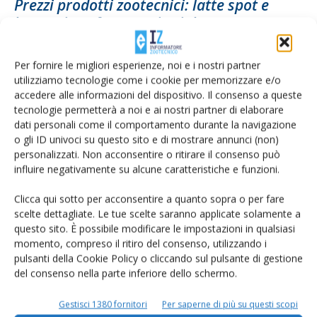
Prezzi prodotti zootecnici: latte spot e
burro si confermano in rialzo
Di
Alice Martini
31 Ottobre 2023
Per fornire le migliori esperienze, noi e i nostri partner
utilizziamo tecnologie come i cookie per memorizzare e/o
accedere alle informazioni del dispositivo. Il consenso a queste
tecnologie permetterà a noi e ai nostri partner di elaborare
dati personali come il comportamento durante la navigazione
o gli ID univoci su questo sito e di mostrare annunci (non)
personalizzati. Non acconsentire o ritirare il consenso può
influire negativamente su alcune caratteristiche e funzioni.
Clicca qui sotto per acconsentire a quanto sopra o per fare
scelte dettagliate. Le tue scelte saranno applicate solamente a
Prezzi prodotti zootecnici: primi ribassi
questo sito. È possibile modificare le impostazioni in qualsiasi
momento, compreso il ritiro del consenso, utilizzando i
per il Parmigiano Reggiano
pulsanti della Cookie Policy o cliccando sul pulsante di gestione
Di
Alice Martini
24 Ottobre 2023
del consenso nella parte inferiore dello schermo.
Gestisci 1380 fornitori
Per saperne di più su questi scopi