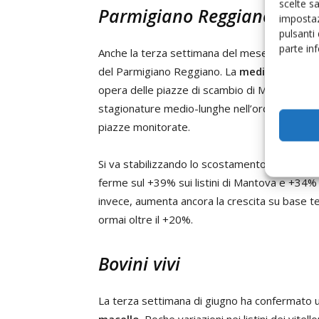
scelte s
Parmigiano Reggiano
impostaz
pulsanti
parte in
Anche la terza settimana del mese di giugno h
del Parmigiano Reggiano. La
media di comp
opera delle piazze di scambio di Modena e Par
stagionature medio-lunghe nell’ordine dello 0,5
piazze monitorate.
Si va stabilizzando lo scostamento di prezzo 
ferme sul +39% sui listini di Mantova e +34% cir
invece, aumenta ancora la crescita su base t
ormai oltre il +20%.
Bovini vivi
La terza settimana di giugno ha confermato 