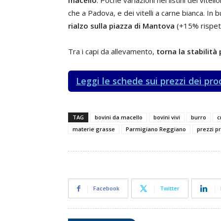
macello
. Poche variazioni nei listini dei vite
che a Padova, e dei vitelli a carne bianca. In 
rialzo sulla piazza di Mantova
(+15% rispet
Tra i capi da allevamento,
torna la stabilità p
Leggi le schede sui prezzi dei pro
TAG
bovini da macello
bovini vivi
burro
c
materie grasse
Parmigiano Reggiano
prezzi pr
Facebook
Twitter