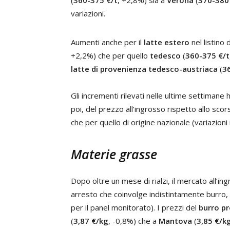
(
360-375 €/t
, +2,8%) sia a
Verona
(
370-380
variazioni.
Aumenti anche per il
latte estero
nel listino 
+2,2%) che per quello
tedesco
(
360-375 €/t
latte di provenienza tedesco-austriaca
(
3
Gli incrementi rilevati nelle ultime settiman
poi, del prezzo all’ingrosso rispetto allo scor
che per quello di origine nazionale (variazioni
Materie grasse
Dopo oltre un mese di rialzi, il mercato all’i
arresto che coinvolge indistintamente burro
per il panel monitorato). I prezzi del
burro pr
(
3,87 €/kg
, -0,8%) che a
Mantova
(
3,85 €/k