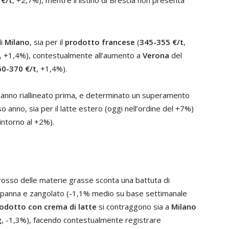
 €/t
, +2,7%), mentre il listino di Brescia non presenta
di
Milano
, sia per il
prodotto francese
(
345-355 €/t
,
, +1,4%), contestualmente all’aumento a
Verona
del
60-370 €/t
, +1,4%).
e hanno riallineato prima, e determinato un superamento
so anno, sia per il latte estero (oggi nell’ordine del +7%)
 intorno al +2%).
ngrosso delle materie grasse sconta una battuta di
, panna e zangolato (-1,1% medio su base settimanale
odotto con crema di latte
si contraggono sia a
Milano
g
, -1,3%), facendo contestualmente registrare