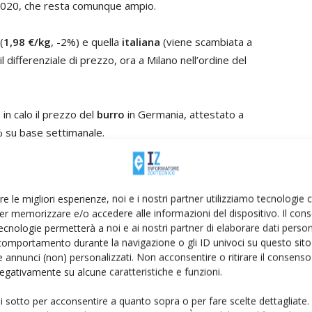
 2020, che resta comunque ampio.
(
1,98 €/kg
, -2%) e quella
italiana
(viene scambiata a
il differenziale di prezzo, ora a Milano nell’ordine del
 in calo il prezzo del
burro
in Germania, attestato a
7% su base settimanale.
re le migliori esperienze, noi e i nostri partner utilizziamo tecnologie
metà di giugno la staticità delle quotazioni di mercato.
er memorizzare e/o accedere alle informazioni del dispositivo. Il con
ecnologie permetterà a noi e ai nostri partner di elaborare dati person
ata nuovamente da
assenza di variazioni su tutti i
comportamento durante la navigazione o gli ID univoci su questo sito 
iale di prezzo rispetto al 2020 che si mantiene al di
 annunci (non) personalizzati. Non acconsentire o ritirare il consens
incidenza degli aumenti è maggiore per le stagionature
 negativamente su alcune caratteristiche e funzioni.
he si mantengono al di sotto del +10%.
ui sotto per acconsentire a quanto sopra o per fare scelte dettagliate.