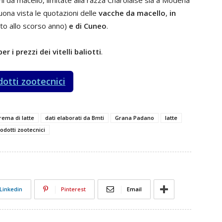
lloni da macello, limitate alla razza Charolaise sia a Modena
buona vista le quotazioni delle
vacche da macello
,
in
to allo scorso anno)
e di Cuneo
.
er i prezzi dei vitelli baliotti
.
dotti zootecnici
rema di latte
dati elaborati da Bmti
Grana Padano
latte
odotti zootecnici
Linkedin
Pinterest
Email