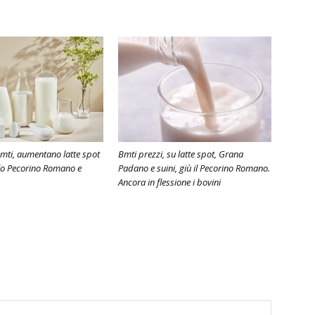
mti, aumentano latte spot
Bmti prezzi, su latte spot, Grana
calo Pecorino Romano e
Padano e suini, giù il Pecorino Romano.
Ancora in flessione i bovini