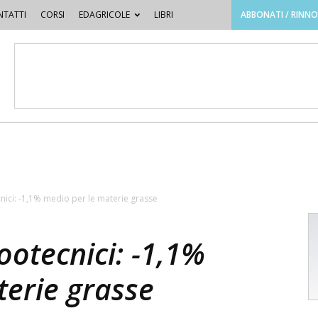
TATTI
CORSI
EDAGRICOLE
LIBRI
ABBONATI / RINN
nici: -1,1% medio per le materie grasse
ootecnici: -1,1%
terie grasse