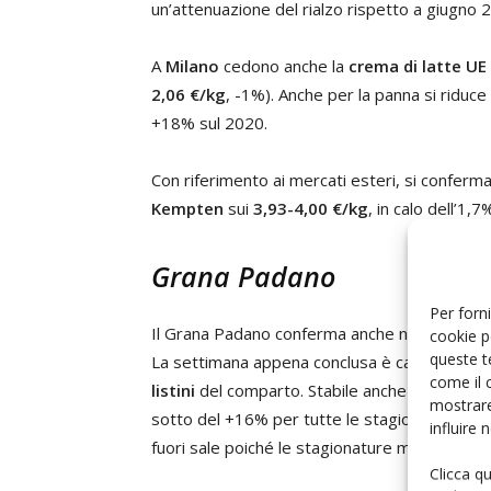
un’attenuazione del rialzo rispetto a giugno
A
Milano
cedono anche la
crema di latte UE
2,06 €/kg
, -1%). Anche per la panna si riduce 
+18% sul 2020.
Con riferimento ai mercati esteri, si conferma
Kempten
sui
3,93-4,00 €/kg
, in calo dell’1,
Grana Padano
Per forni
Il Grana Padano conferma anche nella seconda 
cookie p
queste t
La settimana appena conclusa è caratterizz
come il 
listini
del comparto. Stabile anche il differenz
mostrare
sotto del +16% per tutte le stagionature. L’
influire
fuori sale poiché le stagionature medio-lung
Clicca q