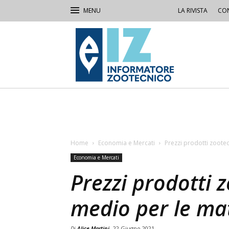
LA RIVISTA
CON
IZ
Informatore
Zootecnico
Home
Economia e Mercati
Prezzi prodotti zootec
Economia e Mercati
Prezzi prodotti z
medio per le ma
Di
Alice Martini
22 Giugno 2021