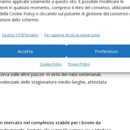
aranno applicate solamente a questo sito. È possibile modificare le
ioni in qualsiasi momento, compreso il ritiro del consenso, utilizzand
 della Cookie Policy o cliccando sul pulsante di gestione del consenso 
feriore dello schermo.
a mostrato variazioni limitate nel mercato all’ingrosso
arto
(
+0,1% settimanale
) è nuovamente variata ad
Gestisci 1378 fornitori
Per saperne di più su questi scopi
ma, sulle quali si sono registrati apprezzamenti delle
%. Totale stabilità per gli altri prodotti e per le altre
Accetta
Preferenze
Cookie Policy
Privacy Policy
rispetto al 2020 per le stagionature di 12-15 mesi,
ca sulle altre piazze. In virtù dei rialzi settimanali,
endenziale delle stagionature medio-lunghe, attestata
un
mercato nel complesso stabile per i bovini da