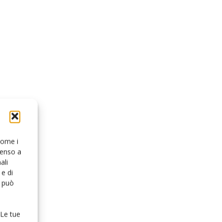
 come i
senso a
ali
e di
o può
 Le tue