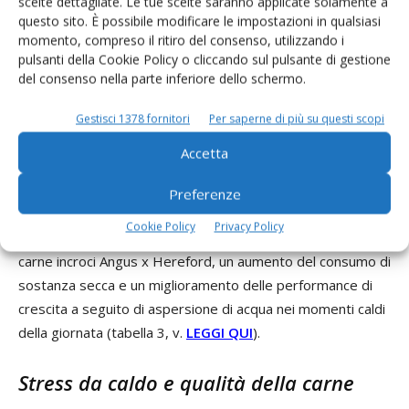
scelte dettagliate. Le tue scelte saranno applicate solamente a
questo sito. È possibile modificare le impostazioni in qualsiasi
invece in uno studio a lungo termine, una riduzione della
momento, compreso il ritiro del consenso, utilizzando i
crescita pari al 37%, con un minor consumo di sostanza
pulsanti della Cookie Policy o cliccando sul pulsante di gestione
secca mediamente pari al 6%.
del consenso nella parte inferiore dello schermo.
L’importanza dell’ambiente e delle condizioni ambientali
Gestisci 1378 fornitori
Per saperne di più su questi scopi
emerge chiaramente se si considera quanto siano efficaci
Accetta
gli approcci mirati a ridurre lo stress da caldo anche se tali
approcci sono semplici come ad esempio la disponibilità di
Preferenze
spazi d’ombra o l’aspersione di acqua. A riguardo Davis et
Cookie Policy
Privacy Policy
al. (2001), riportano, durante la stagione calda in bovini da
carne incroci Angus x Hereford, un aumento del consumo di
sostanza secca e un miglioramento delle performance di
crescita a seguito di aspersione di acqua nei momenti caldi
della giornata (tabella 3, v.
LEGGI QUI
).
Stress da caldo e qualità della carne