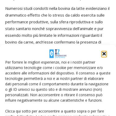
Numerosi studi condotti nella bovina da latte evidenziano il
drammatico effetto che lo stress da caldo esercita sulle
performance produttive, sulla sfera riproduttiva e sullo
stato sanitario nonché sopravvivenza dell’animale e pur
essendo molto più limitate le informazioni riguardanti il
bovino da carne, anch’esse confermano la presenza di
effetti fortemente negativi.
O’Brien et al (2010), simulando nel corso di un periodo di 9
Per fornire le migliori esperienze, noi e i nostri partner
utilizziamo tecnologie come i cookie per memorizzare e/o
giorni un naturale andamento circadiano del clima estivo,
accedere alle informazioni del dispositivo. Il consenso a queste
con un graduale aumento della temperatura da 29 °C alle 6
tecnologie permetterà a noi e ai nostri partner di elaborare
di mattina fino a 40.0 °C alle 4 del pomeriggio, con un lento
dati personali come il comportamento durante la navigazione
ritorno a 29 °C alle 11 di sera e in presenza di un’umidità
o gli ID univoci su questo sito e di mostrare annunci (non)
personalizzati. Non acconsentire o ritirare il consenso può
del 20%, riscontrarono in giovani vitelli da carne una
influire negativamente su alcune caratteristiche e funzioni.
riduzione delle performance di crescita del 90%, un minor
consumo di sostanza secca del 7.3% ed un aumento del
Clicca qui sotto per acconsentire a quanto sopra o per fare
110% del consumo di acqua. Chester-Jones (2007), riporta